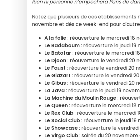
Rien ni personne n’empêchera Paris de dan
Notez que plusieurs de ces établissements 
novembre et dès ce week-end pour d'autre
A la folie
: réouverture le mercredi 18
Le Badaboum
: réouverture le jeudi 1
Le Batofar
: réouverture le mercredi 
Le Djoon
: réouverture le vendredi 20
Le Faust
: réouverture le vendredi 20
Le Glazart
: réouverture le vendredi 
Le Gibus
: réouverture le vendredi 20
La Java
: réouverture le jeudi 19 nove
La Machine du Moulin Rouge
: réouver
Le Queen
: réouverture le mercredi 1
Le Rex Club
: réouverture le mercredi
Le Social Club
: réouverture le jeudi 1
Le Showcase
: réouverture le vendre
Le Virgo Club
: soirée du 20 novembre