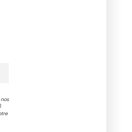
 nos
)
otre