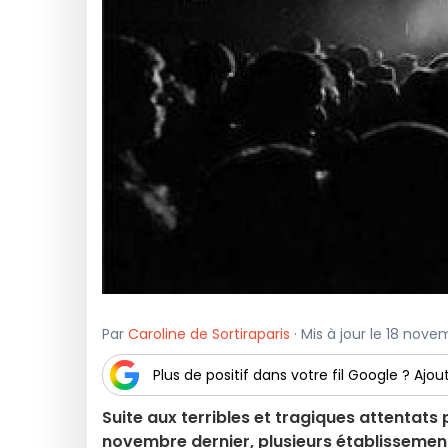
Par
Caroline de Sortiraparis
· Mis à jour le 18 nov
Plus de positif dans votre fil Google ? Ajout
Suite aux terribles et tragiques attentats
novembre dernier, plusieurs établissements