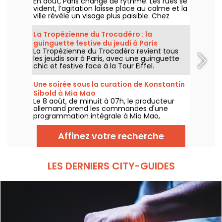
En août, Paris change de rythme. Les rues se
vident, l’agitation laisse place au calme et la
ville révèle un visage plus paisible. Chez
Annette K., on profite de cette parenthèse
unique pour prolonger l’esprit des vacances,
La Tropézienne du Trocadéro : la
les pieds presque dans l’eau, avant le retour
guinguette festive du jeudi à Paris
à la rentrée.
La Tropézienne du Trocadéro revient tous
les jeudis soir à Paris, avec une guinguette
chic et festive face à la Tour Eiffel.
Une soirée sous la curation de Konstantin
Sibold à Mia Mao
Le 8 août, de minuit à 07h, le producteur
allemand prend les commandes d'une
programmation intégrale à Mia Mao,
entouré de Hardt Antoine et EG, pour une
soirée qui traverse la house mélodique, la
Affinez votre recherche
techno et leurs zones frontières.
LES DERNIERS CITY-GUIDES