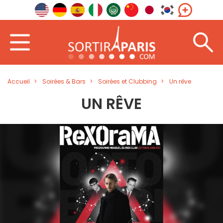
Accueil
Soirées & Bars
Soirées et Clubbing
Un rêve
UN RÊVE