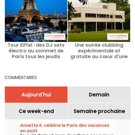
Tour Eiffel : des DJ sets
Une soirée clubbing
électro au sommet de
expérimentale et
Paris tous les jeudis
gratuite au cœur d'une
jusqu'en septembre
villa signée Le Corbusier
en région parisienne
COMMENTAIRES
Aujourd'hui
Demain
Ce week-end
Semaine prochaine
Annette K. célèbre le Paris des vacances
en août