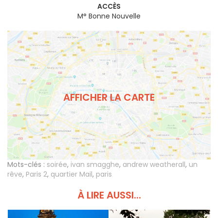
ACCÈS
M° Bonne Nouvelle
AFFICHER LA CARTE
Mots-clés :
soirée
,
ivan smagghe
,
andrew weatherall
,
un
rêve
,
Paris 2
,
quartier Mail
,
paris
À LIRE AUSSI...