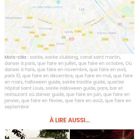
Mots-clés :
soirée
,
soirée clubbing
,
canal saint martin
,
danser à paris
,
que faire en juillet
,
que faire en octobre
,
Où
danser à Paris
,
que faire en novembre
,
que faire en avril
,
paris 10
,
que faire en décembre
,
que faire en mai
,
que faire
en mars
,
halloween guide
,
soirée insolite guide
,
quartier
Hôpital Saint Louis
,
soirée Halloween guide
,
paris
,
bar et
restaurant où danser guide
,
que faire en juin
,
que faire en
janvier
,
que faire en février
,
que faire en août
,
que faire en
septembre
À LIRE AUSSI...