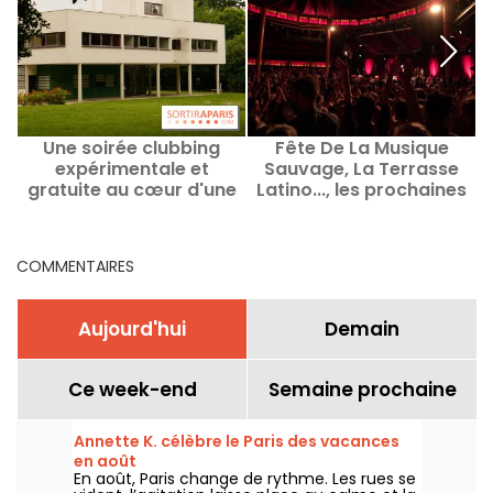
Une soirée clubbing
Fête De La Musique
expérimentale et
Sauvage, La Terrasse
r
gratuite au cœur d'une
Latino..., les prochaines
villa signée Le Corbusier
soirées au Cabaret
en région parisienne
Sauvage à Paris
COMMENTAIRES
Aujourd'hui
Demain
Ce week-end
Semaine prochaine
Annette K. célèbre le Paris des vacances
en août
En août, Paris change de rythme. Les rues se