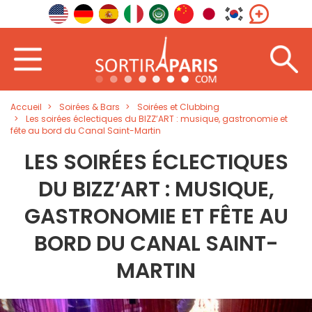
Accueil
Soirées & Bars
Soirées et Clubbing
Les soirées éclectiques du BIZZ’ART : musique, gastronomie et
fête au bord du Canal Saint-Martin
LES SOIRÉES ÉCLECTIQUES
DU BIZZ’ART : MUSIQUE,
GASTRONOMIE ET FÊTE AU
BORD DU CANAL SAINT-
MARTIN