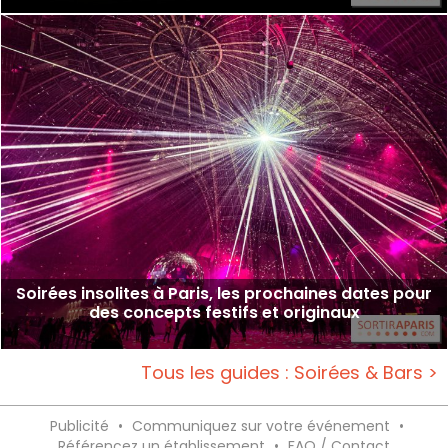
Soirées insolites à Paris, les prochaines dates pour
des concepts festifs et originaux
Tous les guides : Soirées & Bars >
Publicité
•
Communiquez sur votre événement
•
Référencez un établissement
•
FAQ / Contact