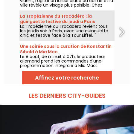
vident, l’agitation laisse place au calme et la
ville révèle un visage plus paisible. Chez
Annette K., on profite de cette parenthèse
unique pour prolonger l’esprit des vacances,
La Tropézienne du Trocadéro : la
les pieds presque dans l’eau, avant le retour
guinguette festive du jeudi à Paris
à la rentrée.
La Tropézienne du Trocadéro revient tous
les jeudis soir à Paris, avec une guinguette
chic et festive face à la Tour Eiffel.
Une soirée sous la curation de Konstantin
Sibold à Mia Mao
Le 8 août, de minuit à 07h, le producteur
allemand prend les commandes d'une
programmation intégrale à Mia Mao,
entouré de Hardt Antoine et EG, pour une
soirée qui traverse la house mélodique, la
Affinez votre recherche
techno et leurs zones frontières.
LES DERNIERS CITY-GUIDES