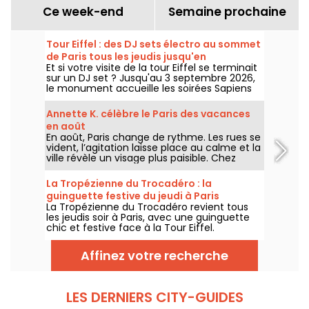
Ce week-end
Semaine prochaine
Tour Eiffel : des DJ sets électro au sommet
de Paris tous les jeudis jusqu'en
Et si votre visite de la tour Eiffel se terminait
septembre
sur un DJ set ? Jusqu'au 3 septembre 2026,
le monument accueille les soirées Sapiens
Tower avec Agoria et plusieurs artistes de la
scène électro, chaque jeudi au premier
Annette K. célèbre le Paris des vacances
étage.
en août
En août, Paris change de rythme. Les rues se
vident, l’agitation laisse place au calme et la
ville révèle un visage plus paisible. Chez
Annette K., on profite de cette parenthèse
unique pour prolonger l’esprit des vacances,
La Tropézienne du Trocadéro : la
les pieds presque dans l’eau, avant le retour
guinguette festive du jeudi à Paris
à la rentrée.
La Tropézienne du Trocadéro revient tous
les jeudis soir à Paris, avec une guinguette
chic et festive face à la Tour Eiffel.
Affinez votre recherche
LES DERNIERS CITY-GUIDES