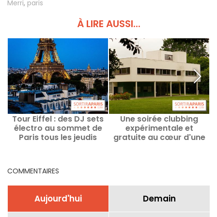
Merri
,
paris
À LIRE AUSSI...
Tour Eiffel : des DJ sets
Une soirée clubbing
électro au sommet de
expérimentale et
Paris tous les jeudis
gratuite au cœur d'une
jusqu'en septembre
villa signée Le Corbusier
en région parisienne
COMMENTAIRES
Aujourd'hui
Demain