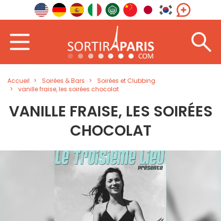
Accueil
Soirées & Bars
Soirées et Clubbing
vanille fraise, les soirées chocolat
VANILLE FRAISE, LES SOIRÉES
CHOCOLAT