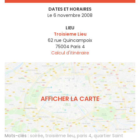
DATES ET HORAIRES
Le 6 novembre 2008
LIEU
Troisieme Lieu
62 rue Quincampoix
75004
Paris 4
Calcul d'itinéraire
AFFICHER LA CARTE
Mots-clés :
soirée
,
troisième lieu
,
paris 4
,
quartier Saint