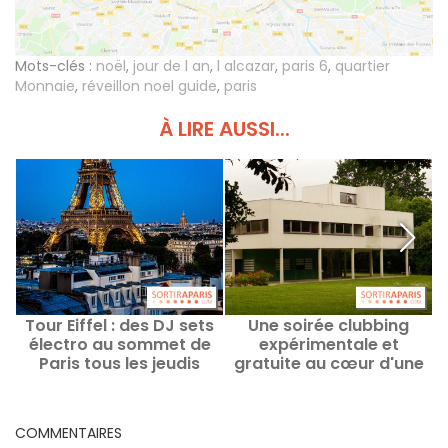
Mots-clés :
noël
,
jour de l an
,
l alcazar
,
paris 6
,
quartier
Monnaie
,
réveillon noel guide
,
paris
À LIRE AUSSI...
Tour Eiffel : des DJ sets
Une soirée clubbing
électro au sommet de
expérimentale et
Paris tous les jeudis
gratuite au cœur d'une
jusqu'en septembre
villa signée Le Corbusier
en région parisienne
COMMENTAIRES