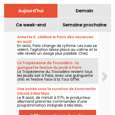
Aujourd'hui
Demain
Ce week-end
Semaine prochaine
Annette K. célèbre le Paris des vacances
en août
En août, Paris change de rythme. Les rues se
vident, l’agitation laisse place au calme et la
ville révèle un visage plus paisible. Chez
Annette K., on profite de cette parenthèse
unique pour prolonger l’esprit des vacances,
La Tropézienne du Trocadéro : la
les pieds presque dans l’eau, avant le retour
guinguette festive du jeudi à Paris
à la rentrée.
La Tropézienne du Trocadéro revient tous
les jeudis soir à Paris, avec une guinguette
chic et festive face à la Tour Eiffel.
Une soirée sous la curation de Konstantin
Sibold à Mia Mao
Le 8 août, de minuit à 07h, le producteur
allemand prend les commandes d'une
programmation intégrale à Mia Mao,
entouré de Hardt Antoine et EG, pour une
soirée qui traverse la house mélodique, la