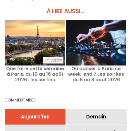
À LIRE AUSSI...
Que faire cette semaine
Où danser à Paris ce
W
à Paris, du 10 au 16 août
week-end ? Les soirées
2026 : les sorties
du 6 au 8 août 2026
incontournables
COMMENTAIRES
Aujourd'hui
Demain