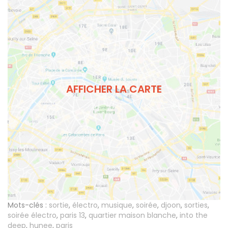
AFFICHER LA CARTE
Mots-clés :
sortie
,
électro
,
musique
,
soirée
,
djoon
,
sorties
,
soirée électro
,
paris 13
,
quartier maison blanche
,
into the
deep
,
hunee
,
paris