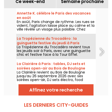
Ce week-end
Semaine prochaine
Annette K. célèbre le Paris des vacances
en août
En août, Paris change de rythme. Les rues se
vident, l’agitation laisse place au calme et la
ville révèle un visage plus paisible. Chez
Annette K., on profite de cette parenthèse
unique pour prolonger l’esprit des vacances,
La Tropézienne du Trocadéro : la
les pieds presque dans l’eau, avant le retour
guinguette festive du jeudi à Paris
à la rentrée.
La Tropézienne du Trocadéro revient tous
les jeudis soir à Paris, avec une guinguette
chic et festive face à la Tour Eiffel.
La Clairière à Paris : tables, DJ sets et
soirées open-air au Bois de Boulogne
La Clairière revient au Bois de Boulogne
jusqu’au 26 septembre 2026 avec ses
soirées open-air, DJ sets électro, food
trucks, zone chill et tables à réserver. Installé
au Domaine de Longchamp, ce club en plein
Affinez votre recherche
air parisien accueille le public les vendredis
et samedis soir, avec plusieurs temps forts
tout l’été.
LES DERNIERS CITY-GUIDES