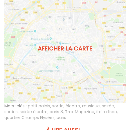
AFFICHER LA CARTE
Mots-clés :
petit palais
,
sortie
,
électro
,
musique
,
soirée
,
sorties
,
soirée électro
,
paris 8
,
Trax Magazine
,
italo disco
,
quartier Champs Elysées
,
paris