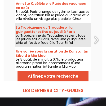
Annette K. célèbre le Paris des vacances
en août
En août, Paris change de rythme. Les rues se
vident, l’agitation laisse place au calme et la
ville révèle un visage plus paisible. Chez
Annette K., on profite de cette parenthèse
unique pour prolonger l’esprit des vacances,
La Tropézienne du Trocadéro : la
les pieds presque dans l’eau, avant le retour
guinguette festive du jeudi à Paris
à la rentrée.
La Tropézienne du Trocadéro revient tous
les jeudis soir à Paris, avec une guinguette
chic et festive face à la Tour Eiffel.
Une soirée sous la curation de Konstantin
Sibold à Mia Mao
Le 8 août, de minuit à 07h, le producteur
allemand prend les commandes d'une
programmation intégrale à Mia Mao,
entouré de Hardt Antoine et EG, pour une
soirée qui traverse la house mélodique, la
Affinez votre recherche
techno et leurs zones frontières.
LES DERNIERS CITY-GUIDES