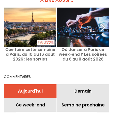
À LIRE AUSSI...
Que faire cette semaine
Où danser à Paris ce
W
à Paris, du 10 au 16 août
week-end ? Les soirées
2026 : les sorties
du 6 au 8 août 2026
incontournables
COMMENTAIRES
Aujourd'hui
Demain
Ce week-end
Semaine prochaine