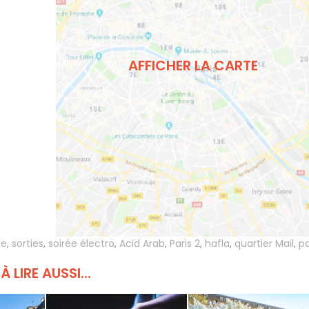
AFFICHER LA CARTE
ée
,
sorties
,
soirée électro
,
Acid Arab
,
Paris 2
,
hafla
,
quartier Mail
,
pa
À LIRE AUSSI...