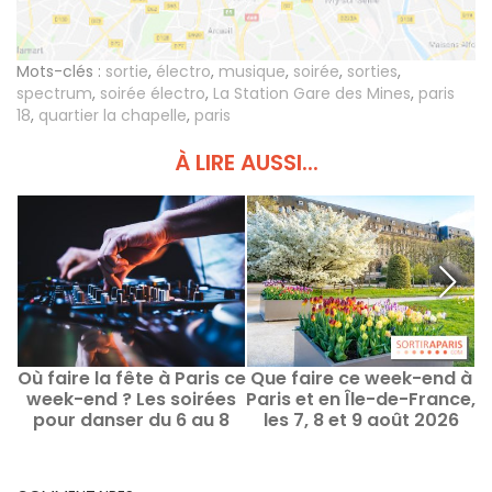
Mots-clés :
sortie
,
électro
,
musique
,
soirée
,
sorties
,
spectrum
,
soirée électro
,
La Station Gare des Mines
,
paris
18
,
quartier la chapelle
,
paris
À LIRE AUSSI...
Où faire la fête à Paris ce
Que faire ce week-end à
Q
week-end ? Les soirées
Paris et en Île-de-France,
pour danser du 6 au 8
les 7, 8 et 9 août 2026
août 2026