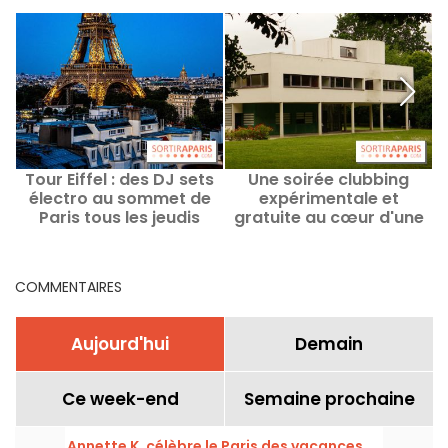
Tour Eiffel : des DJ sets
Une soirée clubbing
électro au sommet de
expérimentale et
Paris tous les jeudis
gratuite au cœur d'une
jusqu'en septembre
villa signée Le Corbusier
en région parisienne
COMMENTAIRES
Aujourd'hui
Demain
Ce week-end
Semaine prochaine
Annette K. célèbre le Paris des vacances