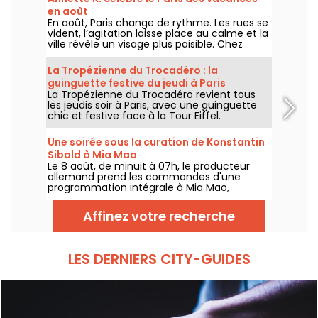
en août
En août, Paris change de rythme. Les rues se
vident, l’agitation laisse place au calme et la
ville révèle un visage plus paisible. Chez
Annette K., on profite de cette parenthèse
unique pour prolonger l’esprit des vacances,
La Tropézienne du Trocadéro : la
les pieds presque dans l’eau, avant le retour
guinguette festive du jeudi à Paris
à la rentrée.
La Tropézienne du Trocadéro revient tous
les jeudis soir à Paris, avec une guinguette
chic et festive face à la Tour Eiffel.
Une soirée sous la curation de Konstantin
Sibold à Mia Mao
Le 8 août, de minuit à 07h, le producteur
allemand prend les commandes d'une
programmation intégrale à Mia Mao,
entouré de Hardt Antoine et EG, pour une
soirée qui traverse la house mélodique, la
Affinez votre recherche
techno et leurs zones frontières.
LES DERNIERS CITY-GUIDES