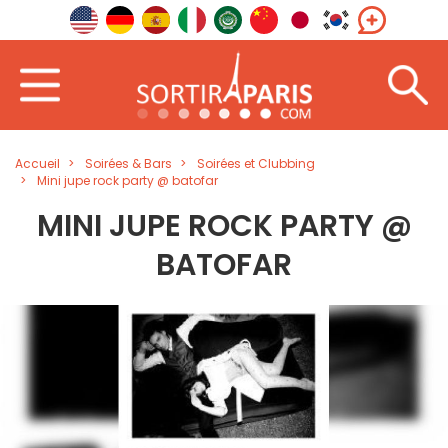
Accueil
Soirées & Bars
Soirées et Clubbing
Mini jupe rock party @ batofar
MINI JUPE ROCK PARTY @
BATOFAR