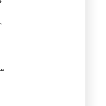
e
s,
 au