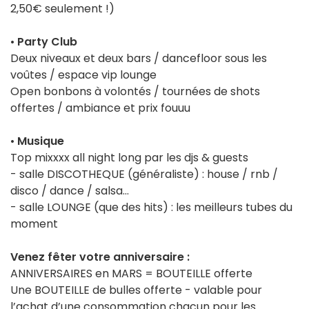
2,50€ seulement !)
•
Party Club
Deux niveaux et deux bars / dancefloor sous les
voûtes / espace vip lounge
Open bonbons à volontés / tournées de shots
offertes / ambiance et prix fouuu
•
Musique
Top mixxxx all night long par les djs & guests
- salle DISCOTHEQUE (généraliste) : house / rnb /
disco / dance / salsa…
- salle LOUNGE (que des hits) : les meilleurs tubes du
moment
Venez fêter votre anniversaire :
ANNIVERSAIRES en MARS = BOUTEILLE offerte
Une BOUTEILLE de bulles offerte - valable pour
l’achat d’une consommation chacun pour les