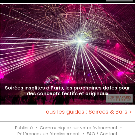
Soirées insolites à Paris, les prochaines dates pour
des concepts festifs et originaux
Tous les guides : Soirées & Bars >
Publicité
•
Communiquez sur votre événement
•
Référencez un établissement
•
FAQ / Contact