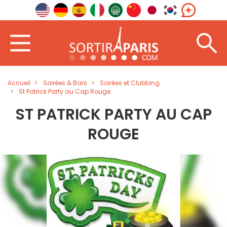
Accueil
Soirées & Bars
Soirées et Clubbing
St Patrick Party au Cap Rouge
ST PATRICK PARTY AU CAP
ROUGE