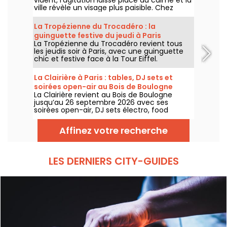
ville révèle un visage plus paisible. Chez
Annette K., on profite de cette parenthèse
unique pour prolonger l’esprit des vacances,
La Tropézienne du Trocadéro : la
les pieds presque dans l’eau, avant le retour
guinguette festive du jeudi à Paris
à la rentrée.
La Tropézienne du Trocadéro revient tous
les jeudis soir à Paris, avec une guinguette
chic et festive face à la Tour Eiffel.
La Clairière à Paris : tables, DJ sets et
soirées open-air au Bois de Boulogne
La Clairière revient au Bois de Boulogne
jusqu’au 26 septembre 2026 avec ses
soirées open-air, DJ sets électro, food
trucks, zone chill et tables à réserver. Installé
au Domaine de Longchamp, ce club en plein
Affinez votre recherche
air parisien accueille le public les vendredis
et samedis soir, avec plusieurs temps forts
tout l’été.
LES DERNIERS CITY-GUIDES