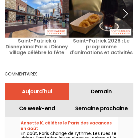
Saint-Patrick à
Saint-Patrick 2026 : Le
Disneyland Paris : Disney
programme
Village célèbre la fête
d'animations et activités
irlandaise
à Paris et en Ile-de-
France
COMMENTAIRES
Aujourd'hui
Demain
Ce week-end
Semaine prochaine
Annette K. célèbre le Paris des vacances
en août
En août, Paris change de rythme. Les rues se
vident, l’agitation laisse place au calme et la