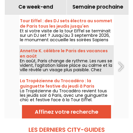
Ce week-end
Semaine prochaine
Tour Eiffel : des DJ sets électro au sommet
de Paris tous les jeudis jusqu'en
Et si votre visite de la tour Eiffel se terminait
septembre
sur un DJ set ? Jusqu'au 3 septembre 2026,
le monument accueille les soirées Sapiens
Tower avec Agoria et plusieurs artistes de la
scène électro, chaque jeudi au premier
Annette K. célèbre le Paris des vacances
étage.
en août
En août, Paris change de rythme. Les rues se
vident, l’agitation laisse place au calme et la
ville révèle un visage plus paisible. Chez
Annette K., on profite de cette parenthèse
unique pour prolonger l’esprit des vacances,
La Tropézienne du Trocadéro : la
les pieds presque dans l’eau, avant le retour
guinguette festive du jeudi à Paris
à la rentrée.
La Tropézienne du Trocadéro revient tous
les jeudis soir à Paris, avec une guinguette
chic et festive face à la Tour Eiffel.
Affinez votre recherche
LES DERNIERS CITY-GUIDES