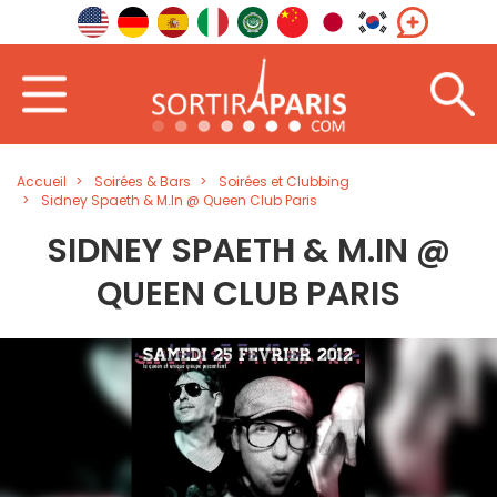
Accueil
Soirées & Bars
Soirées et Clubbing
Sidney Spaeth & M.In @ Queen Club Paris
SIDNEY SPAETH & M.IN @
QUEEN CLUB PARIS