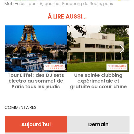
Mots-clés :
paris 8
,
quartier Faubourg du Roule
,
paris
À LIRE AUSSI...
Tour Eiffel : des DJ sets
Une soirée clubbing
électro au sommet de
expérimentale et
Paris tous les jeudis
gratuite au cœur d'une
jusqu'en septembre
villa signée Le Corbusier
en région parisienne
COMMENTAIRES
Aujourd'hui
Demain