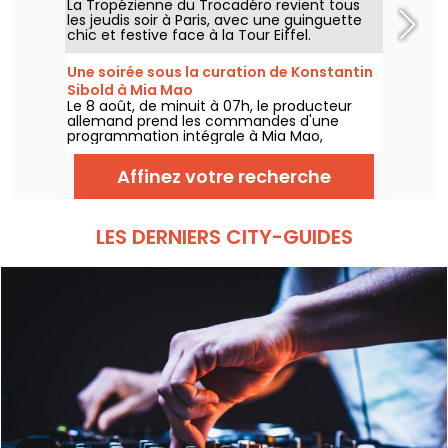
La Tropézienne du Trocadéro revient tous
les jeudis soir à Paris, avec une guinguette
chic et festive face à la Tour Eiffel.
Une soirée sous la curation de Konstantin
Sibold à Mia Mao
Le 8 août, de minuit à 07h, le producteur
allemand prend les commandes d'une
programmation intégrale à Mia Mao,
entouré de Hardt Antoine et EG, pour une
soirée qui traverse la house mélodique, la
Affinez votre recherche
techno et leurs zones frontières.
LES DERNIERS CITY-GUIDES