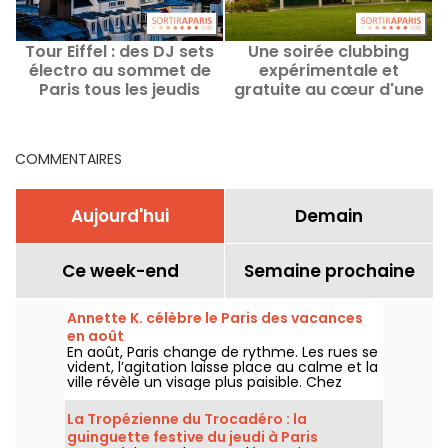
Tour Eiffel : des DJ sets
Une soirée clubbing
électro au sommet de
expérimentale et
Paris tous les jeudis
gratuite au cœur d'une
jusqu'en septembre
villa signée Le Corbusier
en région parisienne
COMMENTAIRES
Aujourd'hui
Demain
Ce week-end
Semaine prochaine
Annette K. célèbre le Paris des vacances
en août
En août, Paris change de rythme. Les rues se
vident, l’agitation laisse place au calme et la
ville révèle un visage plus paisible. Chez
Annette K., on profite de cette parenthèse
unique pour prolonger l’esprit des vacances,
La Tropézienne du Trocadéro : la
les pieds presque dans l’eau, avant le retour
guinguette festive du jeudi à Paris
à la rentrée.