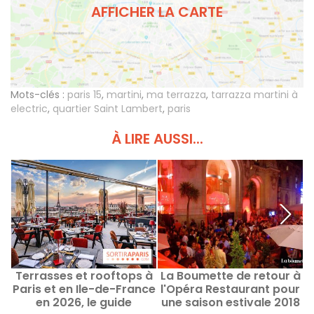
AFFICHER LA CARTE
Mots-clés :
paris 15
,
martini
,
ma terrazza
,
tarrazza martini à
electric
,
quartier Saint Lambert
,
paris
À LIRE AUSSI...
Terrasses et rooftops à
La Boumette de retour à
T
Paris et en Ile-de-France
l'Opéra Restaurant pour
en 2026, le guide
une saison estivale 2018