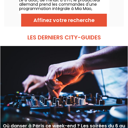
Le 8 août, de minuit à 07h, le producteur
allemand prend les commandes d'une
programmation intégrale à Mia Mao,
entouré de Hardt Antoine et EG, pour une
soirée qui traverse la house mélodique, la
Affinez votre recherche
techno et leurs zones frontières.
LES DERNIERS CITY-GUIDES
Où danser à Paris ce week-end ? Les soirées du 6 au