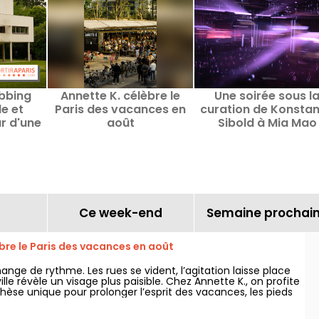
ubbing
Annette K. célèbre le
Une soirée sous l
e et
Paris des vacances en
curation de Konstan
r d'une
août
Sibold à Mia Mao
orbusier
sienne
Ce week-end
Semaine prochai
bre le Paris des vacances en août
hange de rythme. Les rues se vident, l’agitation laisse place
ille révèle un visage plus paisible. Chez Annette K., on profite
hèse unique pour prolonger l’esprit des vacances, les pieds
au, avant le retour à la rentrée.