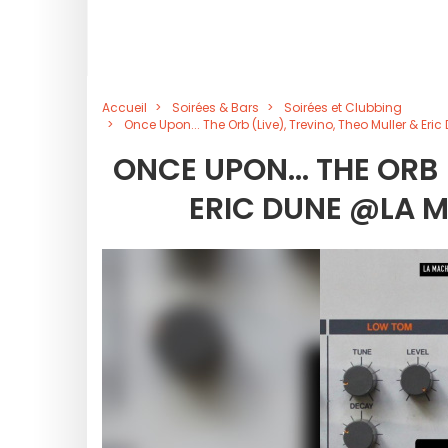
Accueil
Soirées & Bars
Soirées et Clubbing
Once Upon... The Orb (Live), Trevino, Theo Muller & E
ONCE UPON... THE ORB 
ERIC DUNE @LA 