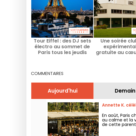
Tour Eiffel : des DJ sets
Une soirée cl
électro au sommet de
expérimental
Paris tous les jeudis
gratuite au cœu
jusqu'en septembre
villa signée Le C
en région pari
COMMENTAIRES
Aujourd'hui
Demain
Annette K. célè
En août, Paris c
au calme et la v
de cette parent
presque dans l’e