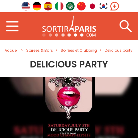
Accueil
Soirées & Bars
Soirées et Clubbing
Delicious party
DELICIOUS PARTY