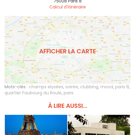
75008
Paris 8
Calcul d'itinéraire
AFFICHER LA CARTE
Mots-clés :
champs elysées
,
soirée
,
clubbing
,
mood
,
paris 8
,
quartier Faubourg du Roule
,
paris
À LIRE AUSSI...