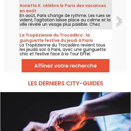
scène électro, chaque jeudi au premier
Annette K. célèbre le Paris des vacances
étage.
en août
En août, Paris change de rythme. Les rues se
vident, l’agitation laisse place au calme et la
ville révèle un visage plus paisible. Chez
Annette K., on profite de cette parenthèse
unique pour prolonger l’esprit des vacances,
La Tropézienne du Trocadéro : la
les pieds presque dans l’eau, avant le retour
guinguette festive du jeudi à Paris
à la rentrée.
La Tropézienne du Trocadéro revient tous
les jeudis soir à Paris, avec une guinguette
chic et festive face à la Tour Eiffel.
Affinez votre recherche
LES DERNIERS CITY-GUIDES