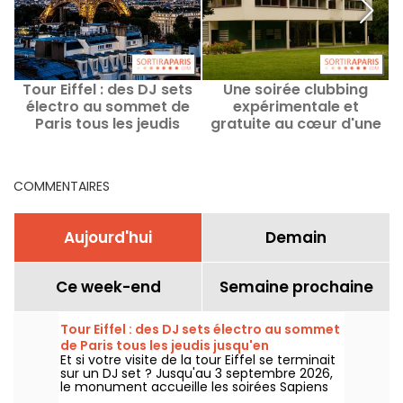
Tour Eiffel : des DJ sets
Une soirée clubbing
électro au sommet de
expérimentale et
Paris tous les jeudis
gratuite au cœur d'une
jusqu'en septembre
villa signée Le Corbusier
en région parisienne
COMMENTAIRES
Aujourd'hui
Demain
Ce week-end
Semaine prochaine
Tour Eiffel : des DJ sets électro au sommet
de Paris tous les jeudis jusqu'en
Et si votre visite de la tour Eiffel se terminait
septembre
sur un DJ set ? Jusqu'au 3 septembre 2026,
le monument accueille les soirées Sapiens
Tower avec Agoria et plusieurs artistes de la