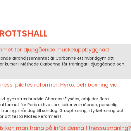
DROTTSHALL
mmet för djupgående muskeluppbyggnad
h tionde arrondissementet är Carbonne ett hybridgym att
 kurser i Méthode Carbonne för träningar i djupgående och
ss: pilates reformer, Hyrox och boxning vid
sivt gym strax bredvid Champs-Élysées, erbjuder flera
t utformat för Paris aktiva som söker välmående, personlig
träning, måndag till söndag. Gruppträning, styrketräning och
r att testa Pilates Reformers!
aris kan man träna på inför denna fitnessutmaning?