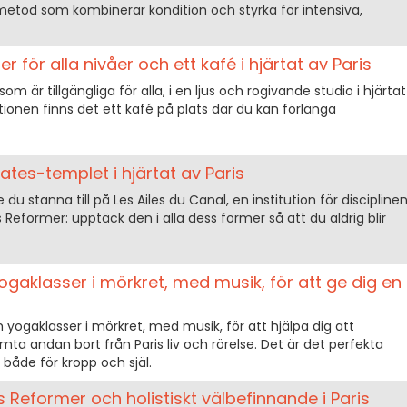
-metod som kombinerar kondition och styrka för intensiva,
r för alla nivåer och ett kafé i hjärtat av Paris
om är tillgängliga för alla, i en ljus och rogivande studio i hjärtat
ektionen finns det ett kafé på plats där du kan förlänga
lates-templet i hjärtat av Paris
u stanna till på Les Ailes du Canal, en institution för disciplinen
tes Reformer: upptäck den i alla dess former så att du aldrig blir
ogaklasser i mörkret, med musik, för att ge dig en
 yogaklasser i mörkret, med musik, för att hjälpa dig att
ta andan bort från Paris liv och rörelse. Det är det perfekta
, både för kropp och själ.
es Reformer och holistiskt välbefinnande i Paris