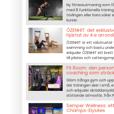
Ny fitnessutmaning som få
med 8 funktionella träning
tävlingen eller bara söker
kurser.
ÔZENHIT: det exklus
hjärtat av 4:e arron
ÔZENHIT är ett välutrustat
swimming och bastu under e
erbjuder ÔZENHIT ett brett 
till pilates och vattengymp
Fit Room: den person
coaching som sträcker
Glöm trånga gym och upptä
där träningen sker i små, 
och erbjuder skräddarsydd,
stöttande atmosfär, från Pil
Semper Wellness: ett
Champs-Elysées