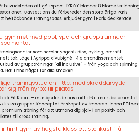
r huvudstaden att gå i spinn: HYROX blandar 8 kilometer löpnin
sstationer. Oavsett om du förbereder den stora årliga Paris-
 ett heltäckande träningspass, erbjuder gym i Paris dedikerade
iva gymmet med pool, spa och gruppträningar i
dissementet
 träningscenter som samlar yogastudios, cykling, crossfit,
tt tak. Läge i Agrippa d'Aubigné i 4:e arrondissementet,
utbud av gruppträningar "all inclusive" – från yoga och spinning
a. Här finns något för alla smaker!
liga träningsstudion i 16:e, med skräddarsydd
 sig från hyrox till pilates
ck Fit Room – en inbjudande oas mitt i 16:e arrondissementet
exklusiva grupper. Konceptet är skapat av tränaren Joana BFitnes
 premium träning för att utmana dig själv i en positiv och
ates till cross training.
 intimt gym av högsta klass ett stenkast från