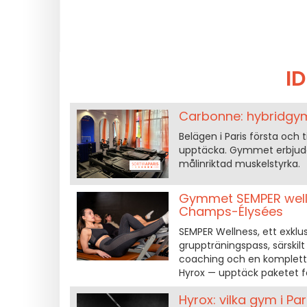
I
Carbonne: hybridgy
Belägen i Paris första oc
upptäcka. Gymmet erbjuder
målinriktad muskelstyrka.
Gymmet SEMPER wellne
Champs-Élysées
SEMPER Wellness, ett exklu
gruppträningspass, särskil
coaching och en komplett 
Hyrox — upptäck paketet fö
Hyrox: vilka gym i P