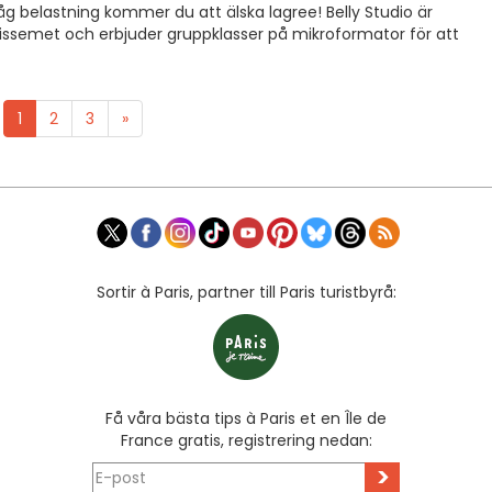
åg belastning kommer du att älska lagree! Belly Studio är
dissemet och erbjuder gruppklasser på mikroformator för att
1
2
3
»
Sortir à Paris, partner till Paris turistbyrå:
Få våra bästa tips à Paris et en Île de
France gratis, registrering nedan:
>