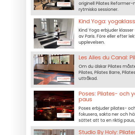
originell Pilates Reformer
rytmiska sessioner.
Kind Yoga: yogaklasse
Kind Yoga erbjuder klasser s
av Paris. Före eller efter l
upplevelsen.
Les Ailes du Canal: Pi
Om du älskar Pilates måste d
Pilates, Pilates Barre, Pila
uttråkad.
Poses: Pilates- och y
paus
Poses erbjuder pilates- och
fokusera, sakta ner och häm
sättet att ta en riktig paus
Studio By Holy: Pilat