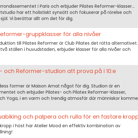
 arrondissementet i Paris och erbjuder Pilates Reformer-klasser...
studio har ett holistiskt synsätt och fokuserar på rörelse och
äl. Vi berättar allt om det för dig.
 Reformer-gruppklasser för alla nivåer
uktion till Pilates Reformer är Club Pilates det rätta alternativet.
å ställen i huvudstaden, erbjuder klasser för alla nivåer och
- och Reformer-studion att prova på i 10:e
a dess former är Maison Amat något för dig. Studion är en
ementet och erbjuder Pilates- och Pilates Reformer-klasser,
 och Yoga, i en varm och trendig atmosfär där människor komme
biking och palpera och rulla för en fastare krop
kropp i höst har Atelier Mood en effektiv kombination av
lning!