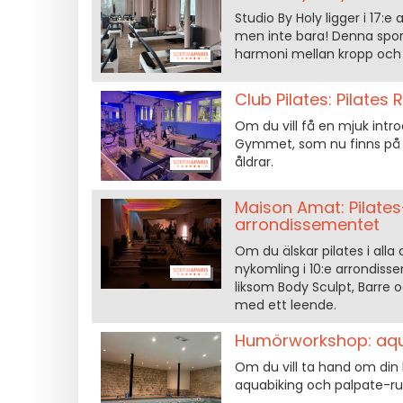
Studio By Holy ligger i 17:e
men inte bara! Denna sport
harmoni mellan kropp och sj
Club Pilates: Pilates
Om du vill få en mjuk introd
Gymmet, som nu finns på tv
åldrar.
Maison Amat: Pilates
arrondissementet
Om du älskar pilates i all
nykomling i 10:e arrondiss
liksom Body Sculpt, Barre
med ett leende.
Humörworkshop: aqua
Om du vill ta hand om din 
aquabiking och palpate-rul