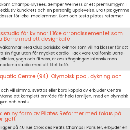
bakom Champs-Elysées. Semper Wellness är ett premiumgym i
n exklusiv kundkrets och en personlig upplevelse. Bra tips: gymme
-klasser för icke-medlemmar. Kom och testa pilates reformer
gsstudio för kvinnor i 16:e arrondissementet som
a Barre med ett designkafé
 välkomnar Hera Club parisiska kvinnor som vill ha klasser för att
a sin figur utan för mycket cardio. Tack vare California Barre-
pilates, yoga och fitness, är ansträngningen intensiv men
a moderna studio med ett litet kafé.
uatic Centre (94): Olympisk pool, dykning och
ch vill simma, svettas eller bara koppla av erbjuder Centre
Marne ett komplett område för hela familjen, med en olympisk
 gym och bastu.
o: en ny form av Pilates Reformer med fokus på
ör gott
ligger på 40 rue Croix des Petits Champs i Paris 1er, erbjuder en