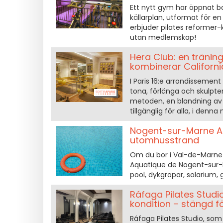
Ett nytt gym har öppnat 
källarplan, utformat för e
erbjuder pilates reformer
utan medlemskap!
Hera Club: en tränin
kombinerar Californi
I Paris 16:e arrondissement
tona, förlänga och skulpter
metoden, en blandning av 
tillgänglig för alla, i denn
Nogent-sur-Marne Aq
utomhusstrand
Om du bor i Val-de-Marne o
Aquatique de Nogent-sur-
pool, dykgropar, solarium,
Ráfaga Pilates Studi
kondition – stängd f
Ráfaga Pilates Studio, som 