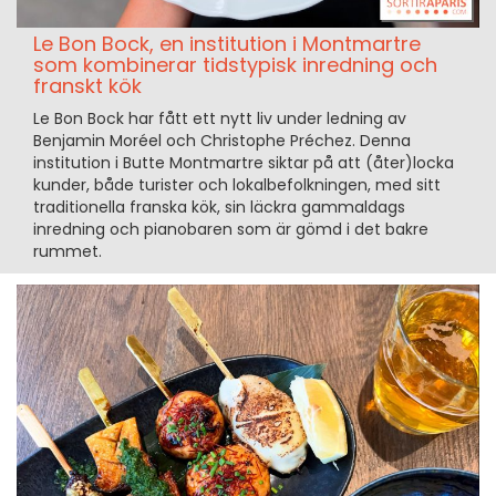
Le Bon Bock, en institution i Montmartre
som kombinerar tidstypisk inredning och
franskt kök
Le Bon Bock har fått ett nytt liv under ledning av
Benjamin Moréel och Christophe Préchez. Denna
institution i Butte Montmartre siktar på att (åter)locka
kunder, både turister och lokalbefolkningen, med sitt
traditionella franska kök, sin läckra gammaldags
inredning och pianobaren som är gömd i det bakre
rummet.