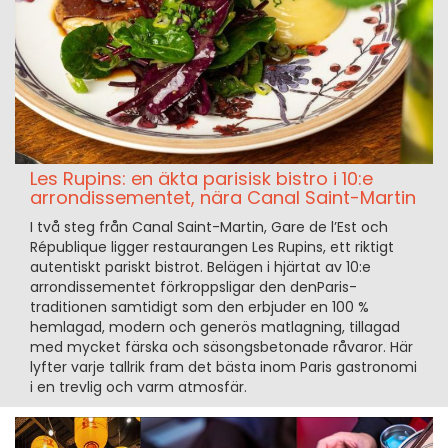
Les Rupins: en äkta parisisk bistro i 10:e
arrondissementet, nära Canal Saint-Martin
I två steg från Canal Saint-Martin, Gare de l’Est och
République ligger restaurangen Les Rupins, ett riktigt
autentiskt pariskt bistrot. Belägen i hjärtat av 10:e
arrondissementet förkroppsligar den denParis-
traditionen samtidigt som den erbjuder en 100 %
hemlagad, modern och generös matlagning, tillagad
med mycket färska och säsongsbetonade råvaror. Här
lyfter varje tallrik fram det bästa inom Paris gastronomi
i en trevlig och varm atmosfär.