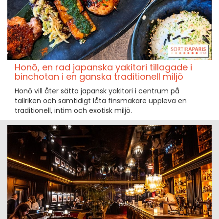
Honō, en rad japanska yakitori tillagade i
binchotan i en ganska traditionell miljö
Honō vill åter sätta japansk yakitori i centrum på
tallriken och samtidigt låta finsmakare uppleva en
traditionell, intim och exotisk miljö.