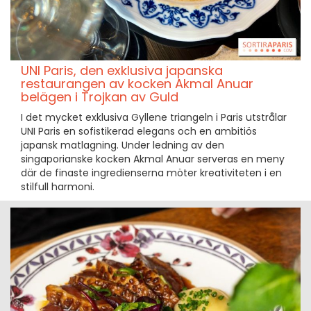
UNI Paris, den exklusiva japanska
restaurangen av kocken Akmal Anuar
belägen i Trojkan av Guld
I det mycket exklusiva Gyllene triangeln i Paris utstrålar
UNI Paris en sofistikerad elegans och en ambitiös
japansk matlagning. Under ledning av den
singaporianske kocken Akmal Anuar serveras en meny
där de finaste ingredienserna möter kreativiteten i en
stilfull harmoni.