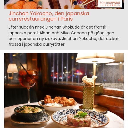
Jinchan Yokocho, den japanska
curryrestaurangen i Paris
Efter succén med Jinchan Shokudo är det fransk-
japanska paret Alban och Miyo Cacace på gång igen
och öppnar en ny izakaya, Jinchan Yokocho, där du kan
frossa i japanska curryrätter.