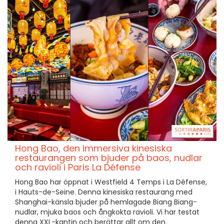
Hong Bao, den immersiva kinesiska
restaurangen som bjuder på baos, nudlar
och ravioli i Paris La Défense
Hong Bao har öppnat i Westfield 4 Temps i La Défense,
i Hauts-de-Seine. Denna kinesiska restaurang med
Shanghai-känsla bjuder på hemlagade Biang Biang-
nudlar, mjuka baos och ångkokta ravioli. Vi har testat
denna XXL-kantin och berättar allt om den.