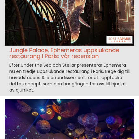
Jungle Palace, Ephemeras uppslukande
restaurang i Paris: vår recension
Efter Under the Sea och Stellar presenterar Ephemera
nu en tredje uppslukande restaurang i Paris. Bege dig till
huvudstadens 10:e arrondissement för att upptäcka
detta koncept, som den här gången tar oss till hjärtat
av djurriket.