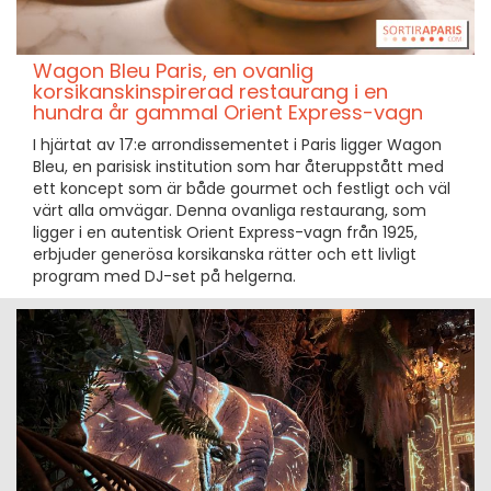
Wagon Bleu Paris, en ovanlig
korsikanskinspirerad restaurang i en
hundra år gammal Orient Express-vagn
I hjärtat av 17:e arrondissementet i Paris ligger Wagon
Bleu, en parisisk institution som har återuppstått med
ett koncept som är både gourmet och festligt och väl
värt alla omvägar. Denna ovanliga restaurang, som
ligger i en autentisk Orient Express-vagn från 1925,
erbjuder generösa korsikanska rätter och ett livligt
program med DJ-set på helgerna.