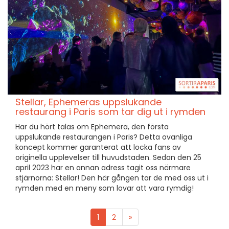
Stellar, Ephemeras uppslukande
restaurang i Paris som tar dig ut i rymden
Har du hört talas om Ephemera, den första
uppslukande restaurangen i Paris? Detta ovanliga
koncept kommer garanterat att locka fans av
originella upplevelser till huvudstaden. Sedan den 25
april 2023 har en annan adress tagit oss närmare
stjärnorna: Stellar! Den här gången tar de med oss ut i
rymden med en meny som lovar att vara rymdig!
1
2
»