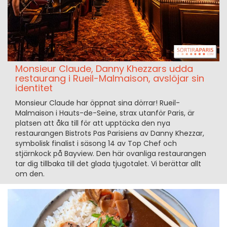
Monsieur Claude, Danny Khezzars udda
restaurang i Rueil-Malmaison, avslöjar sin
identitet
Monsieur Claude har öppnat sina dörrar! Rueil-
Malmaison i Hauts-de-Seine, strax utanför Paris, är
platsen att åka till för att upptäcka den nya
restaurangen Bistrots Pas Parisiens av Danny Khezzar,
symbolisk finalist i säsong 14 av Top Chef och
stjärnkock på Bayview. Den här ovanliga restaurangen
tar dig tillbaka till det glada tjugotalet. Vi berättar allt
om den.