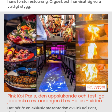
hans första restaurang, Orgueil, och har visat sig vara
väldigt stygg.
Pink Koï Paris, den uppslukande och festliga
japanska restaurangen i Les Halles - video
Det här är en exklusiv presentation av Pink Koï Paris,