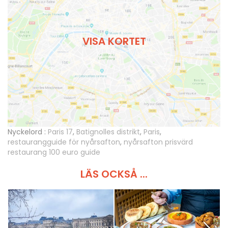
VISA KORTET
Nyckelord :
Paris 17
,
Batignolles distrikt
,
Paris
,
restaurangguide för nyårsafton
,
nyårsafton prisvärd
restaurang 100 euro guide
LÄS OCKSÅ ...