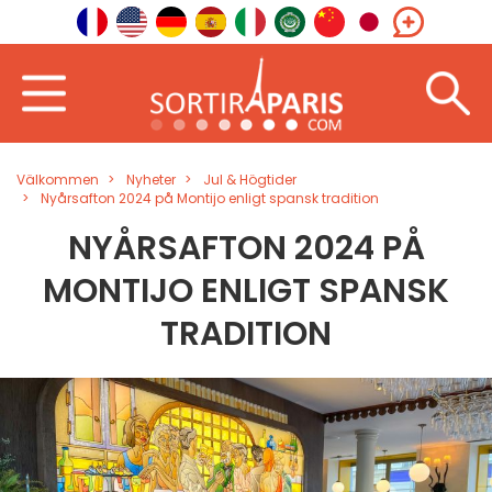
Välkommen
Nyheter
Jul & Högtider
Nyårsafton 2024 på Montijo enligt spansk tradition
NYÅRSAFTON 2024 PÅ
MONTIJO ENLIGT SPANSK
TRADITION