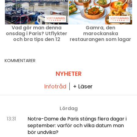
Vad gör man denna
Gamra, den
onsdag i Paris? Utflykter
marockanska
m
och bra tips den 12
restaurangen som lagar
a
augusti 2026
all mat från grunden,
som förgyller 17:e
arrondissementet i Paris
KOMMENTARER
NYHETER
Infotråd
+ Läser
Lördag
13:31
Notre-Dame de Paris stängs flera dagar i
september: varför och vilka datum man
bör undvika?