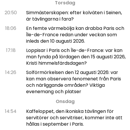
Torsdag
20:50
Simmästerskapen: efter kolväten i Seinen,
är tävlingarna i fara?
18:06
En femte värmebölja kan drabba Paris och
Île-de-France redan under veckan som
inleds den 10 augusti 2026.
17:18
Loppisar i Paris och Île-de-France: var kan
man fynda på lördagen den 15 augusti 2026,
Kristi himmelsfärdsdagen?
14:26
Solförmörkelsen den 12 augusti 2026: var
kan man observera fenomenet från Paris
och närliggande områden? Viktiga
evenemang och platser
Onsdag
14:54
Kaffeloppet, den ikoniska tävlingen för
servitörer och servitriser, kommer inte att
hållas i september i Paris.