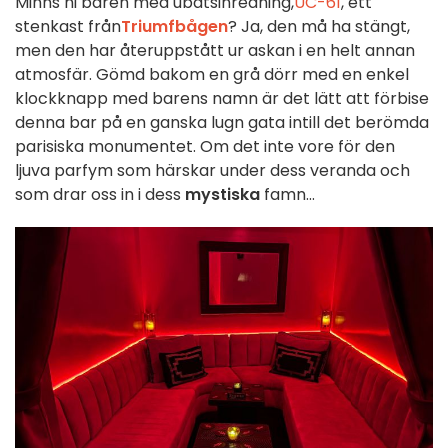
Minns ni baren med ubåtsinredning,
UC-61
, ett
stenkast från
Triumfbågen
? Ja, den må ha stängt,
men den har återuppstått ur askan i en helt annan
atmosfär. Gömd bakom en grå dörr med en enkel
klockknapp med barens namn är det lätt att förbise
denna bar på en ganska lugn gata intill det berömda
parisiska monumentet. Om det inte vore för den
ljuva parfym som härskar under dess veranda och
som drar oss in i dess
mystiska
famn...