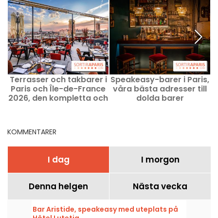
Terrasser och takbarer i
Speakeasy-barer i Paris,
Paris och Île-de-France
våra bästa adresser till
k
2026, den kompletta och
dolda barer
ultimata guiden
KOMMENTARER
I dag
I morgon
Denna helgen
Nästa vecka
Bar Aristide, speakeasy med uteplats på
Hôtel Lutetia