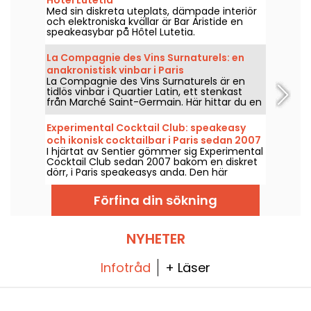
Med sin diskreta uteplats, dämpade interiör
och elektroniska kvällar är Bar Aristide en
speakeasybar på Hôtel Lutetia.
La Compagnie des Vins Surnaturels: en
anakronistisk vinbar i Paris
La Compagnie des Vins Surnaturels är en
tidlös vinbar i Quartier Latin, ett stenkast
från Marché Saint-Germain. Här hittar du en
passionerad adress som tillgodoser alla
budgetar, samtidigt som den samlar
Experimental Cocktail Club: speakeasy
parisare i alla åldrar för att dela kärleken till
och ikonisk cocktailbar i Paris sedan 2007
oenologi.
I hjärtat av Sentier gömmer sig Experimental
– recensioner och foton
Cocktail Club sedan 2007 bakom en diskret
dörr, i Paris speakeasys anda. Den här
adressen i andra arrondissementet erbjuder
en cocktailmeny som blandar omtolkade
Förfina din sökning
klassiker och signaturkreationer, tillagade
med precision och balans. Ett pionjärt ställe
för den samtida cocktailkulturen i Paris.
NYHETER
Infotråd
+ Läser