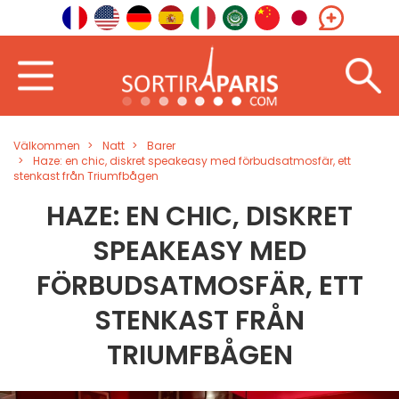
Välkommen
Natt
Barer
Haze: en chic, diskret speakeasy med förbudsatmosfär, ett
stenkast från Triumfbågen
HAZE: EN CHIC, DISKRET
SPEAKEASY MED
FÖRBUDSATMOSFÄR, ETT
STENKAST FRÅN
TRIUMFBÅGEN