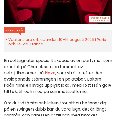
LÄS OCKSÅ
Veckans bra erbjudanden 10–16 augusti 2026 i Paris
och Île-de-France
En doftsignatur speciellt skapad av en parfymör som
arbetat på Chanel, som en försmak av
detaljrikedomen på
Haze
, som strävar efter den
avslappnade stämningen i en palatsbar. Bakom
ridån finns en svagt upplyst lokal, med
rött från golv
till tak
, till och med på sammetssofforna.
Om du vid första anblicken tror att du befinner dig
på en swingersklubb kan du vara lugn, det är långt
därifrån, och adressen är till och med
mycket