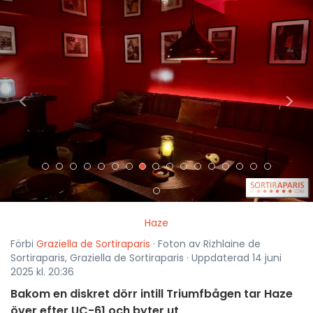
<
>
Haze
Förbi
Graziella de Sortiraparis
· Foton av Rizhlaine de
Sortiraparis, Graziella de Sortiraparis · Uppdaterad 14 juni
2025 kl. 20:36
Bakom en diskret dörr intill Triumfbågen tar Haze
över efter UC-61 och byter ut