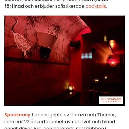
förfinad
och erbjuder sofistikerade
cocktails
.
Speakeasy
har designats av Hamza och Thomas,
som har 22 års erfarenhet av nattlivet och bland
annat driver Arc, den berömda nattklubben i