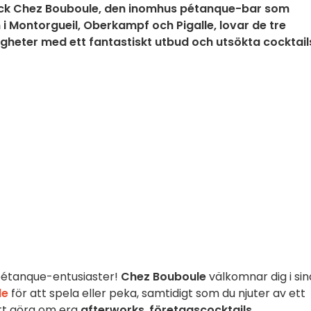
k Chez Bouboule, den inomhus pétanque-bar som
n i Montorgueil, Oberkampf och Pigalle, lovar de tre
igheter med ett fantastiskt utbud och utsökta cocktail
pétanque-entusiaster!
Chez Bouboule
välkomnar dig i sin
le
för att spela eller peka, samtidigt som du njuter av ett
 att göra om era
afterworks
,
företagscocktails
,