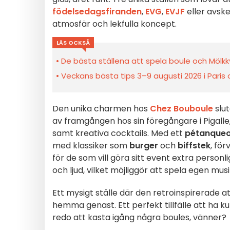
födelsedagsfiranden
,
EVG
,
EVJF
eller avske
atmosfär och lekfulla koncept.
LÄS OCKSÅ
De bästa ställena att spela boule och Mölkky
Veckans bästa tips 3–9 augusti 2026 i Paris
Den unika charmen hos
Chez Bouboule
slu
av framgången hos sin föregångare i Pigalle,
samt kreativa cocktails. Med ett
pétanque
med klassiker som
burger
och
biffstek
, för
för de som vill göra sitt event extra personl
och ljud, vilket möjliggör att spela egen musik
Ett mysigt ställe där den retroinspirerade 
hemma genast. Ett perfekt tillfälle att ha ku
redo att kasta igång några boules, vänner?