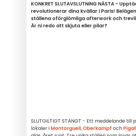
KONKRET SLUTAVSLUTNING NÄSTA - Upptäc
revolutionerar dina kvällar i Paris! Beläge
ställena oförglömliga afterwork och trevl
Är ni redo att skjuta eller pilar?
SLUTGILTIGT STÄNGT - Ett meddelande till 
lokaler i
Montorgueil
,
Oberkampf
och
Pigal
glas, året runt. Tre unika ställen som lovar