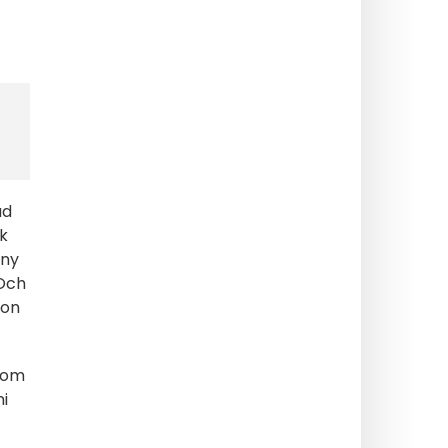
ad
ök
eny
 Och
ion
 som
ni