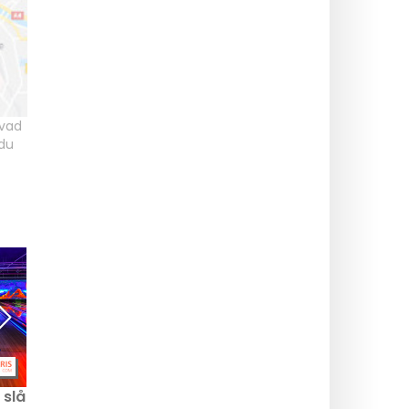
vad
du
 slå
La Guinguette de Cergy:
Le Coucou Café, den