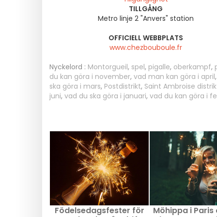
TILLGÅNG
Metro linje 2 "Anvers" station
OFFICIELL WEBBPLATS
www.chezbouboule.fr
Nyckelord :
Montorgueil
,
spel
,
pigalle
,
oberkampf
,
du kan göra i november
,
vad man kan göra i april
ska göra i mars
,
Postdistrikt
,
Saint Ambroise distrik
juni
,
vad du ska göra i januari
,
vad du kan göra i fe
Födelsedagsfester för
Möhippa i Paris 