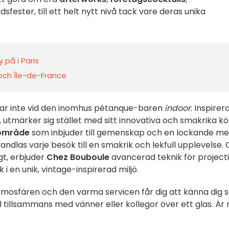
dsfester, till ett helt nytt nivå tack vare deras unika
 på i Paris
 och Île-de-France
tar inte vid den inomhus pétanque-baren
indoor
. Inspirer
 utmärker sig stället med sitt innovativa och smakrika k
område
som inbjuder till gemenskap och en lockande m
vandlas varje besök till en smakrik och lekfull upplevelse.
igt, erbjuder
Chez Bouboule
avancerad teknik för project
 i en unik, vintage-inspirerad miljö.
atmosfären och den varma servicen får dig att känna dig
l tillsammans med vänner eller kollegor över ett glas. Är 