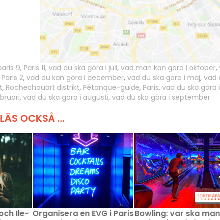
paris 9
,
Paris 11
,
vad du ska göra i juli
,
vad man kan göra i oktober
,
,
Paris 2
,
vad du kan göra i december
,
vad du ska göra i maj
,
vad 
t
,
Rochechouart distrikt
,
Pétanque-guide
,
Paris
,
vad du ska göra i
bruari
,
vad du ska göra i augusti
,
vad du ska göra i september
LÄS OCKSÅ ...
och Ile-
Organisera en EVG i Paris
Bowling: var ska man