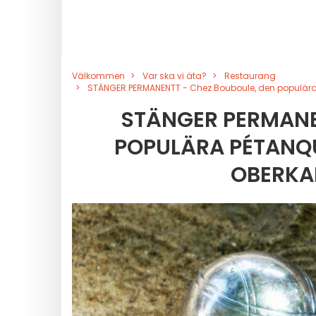
Välkommen
Var ska vi äta?
Restaurang
STÄNGER PERMANENTT - Chez Bouboule, den populära 
STÄNGER PERMANE
POPULÄRA PÉTANQU
OBERKA