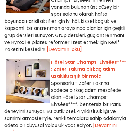
Champs-Élysées’in hemen
yanında bulunan üst düzey bir
spor salonu olarak hafta
boyunca Parisli aktifler için iyi hâl, kişisel koçluk ve
kapsamlı bir antrenman arayışında olanlar için çeşitli
grup dersleri sunuyor. Grup dersleri, güç antrenmanı
ve Hyrox ile pilates reformer’i test etmek için Keşif
Paketi’ni keşfedin!
[Devamını oku]
Hôtel Star Champs-Élysées****
: Zafer Takı’na birkaç adım
uzaklıkta şık bir mola
Sponsorlu - Zafer Takı’na
sadece birkaç adım mesafede
olan Hôtel Star Champs-
Élysées****, benzersiz bir Paris
deneyimi sunuyor. Bu butik otel, 4 yıldızlı şıklığı ve
samimi atmosferiyle, renkli temalara sahip odalarıyla
adeta bir duyusal yolculuk vaat ediyor.
[Devamını