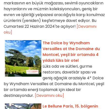
markasının en büyük mağazası, sevimli oyuncakların
hayranlarını ve müzmin koleksiyoncuları, geniş bir
evren ve işbirliği yelpazesi aracılığıyla karşı konulmaz
ürünlerini (yeniden) keşfetmeye davet ediyor. Bu
Cumartesi 22 Haziran 2024'te açılıyor!
[Devamını
oku]
The Dolce by Wyndham
Versailles at the Domaine du
Montcel, yeşil bir ortamda 4
yıldızlı lüks bir otel
Lüks oda ve süitleri, gurme
restoranı, davetkâr spası ve
geniş ağaçlık arazisiyle 4* Dolce
by Wyndham Versailles at Domaine du Montcel, yeşil
bir ortamda enerji toplamak için ideal bir
destinasyondur.
[Devamını oku]
Le Bellune Paris, 15. bölgenin