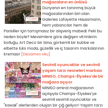
mağazaların en ünlüsü
Dünyanın en tanınmış büyük
mağazalarından biri olan
Galeries Lafayette Haussmann,
hem yabancılar hem de
Parisliler için tartışmasız bir alışveriş mabedi. Peki bu
neden böyle? Mevsimlere göre değişen vitrinlerin
bolluğu, Art Deco bir bina, görkemli bir kubbe ve
elbette lüks moda, güzellik ve iç tasarım markalarının
kreması!
[Devamını oku]
Sevimli oyuncaklar ve sevimli
yaşam tarzı nesneleri markası
MINISO, Champs-Élysées'de bir
mağaza açıyor
MINISO amiral mağazasının
açılışıyla Champs-Élysées'ye
sevimli sevimli oyuncaklar ve
"kawaii" aletlerden oluşan bir çığ geliyor! Yaşam tarzı