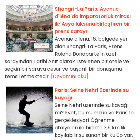
Shangri-La Paris, Avenue
d'Iéna'da imparatorluk mirası
ile Asya lüksünü birleştiren bir
prens sarayı
Avenue d'Iéna, 16. bölgede yer
alan Shangri-La Paris, Prens
Roland Bonaparte'ın özel
sarayından Tarihi Anıt olarak listelenen bir otele ve
seçkin bir saraya cesur ve başarılı bir dönüşümü
temsil etmektedir.
[Devamını oku]
Paris: Seine Nehri üzerinde su
kayağı
Seine Nehri üzerinde su kayağı
mı? Evet, bu mümkün ve Paris'te
gerçekleşiyor! Öğrenme
atölyeleri ile birlikte 3,5 km'lik
kayılabilir su sunan bir Kulüp var.