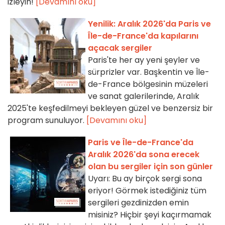
izleyin!
[Devamını oku]
Yenilik: Aralık 2026'da Paris ve
Île-de-France'da kapılarını
açacak sergiler
Paris'te her ay yeni şeyler ve
sürprizler var. Başkentin ve Île-
de-France bölgesinin müzeleri
ve sanat galerilerinde, Aralık
2025'te keşfedilmeyi bekleyen güzel ve benzersiz bir
program sunuluyor.
[Devamını oku]
Paris ve Île-de-France'da
Aralık 2026'da sona erecek
olan bu sergiler için son günler
Uyarı: Bu ay birçok sergi sona
eriyor! Görmek istediğiniz tüm
sergileri gezdinizden emin
misiniz? Hiçbir şeyi kaçırmamak