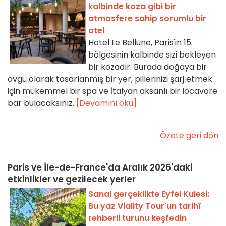
kalbinde koza gibi bir
atmosfere sahip sorumlu bir
otel
Hotel Le Bellune, Paris'in 15.
bölgesinin kalbinde sizi bekleyen
bir kozadır. Burada doğaya bir
övgü olarak tasarlanmış bir yer, pillerinizi şarj etmek
için mükemmel bir spa ve İtalyan aksanlı bir locavore
bar bulacaksınız.
[Devamını oku]
Özete geri dön
Paris ve Île-de-France'da Aralık 2026'daki
etkinlikler ve gezilecek yerler
Sanal gerçeklikte Eyfel Kulesi:
Bu yaz Viality Tour'un tarihî
rehberli turunu keşfedin