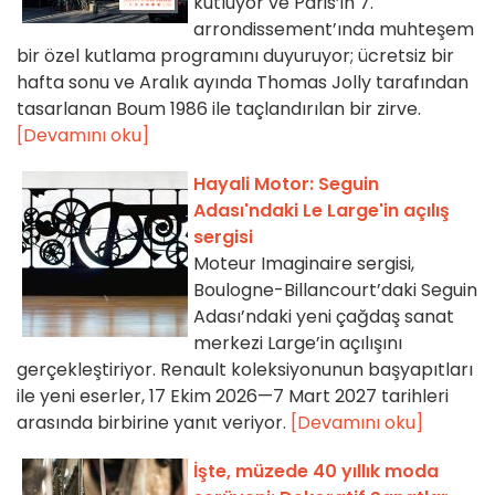
kutluyor ve Paris’in 7.
arrondissement’ında muhteşem
bir özel kutlama programını duyuruyor; ücretsiz bir
hafta sonu ve Aralık ayında Thomas Jolly tarafından
tasarlanan Boum 1986 ile taçlandırılan bir zirve.
[Devamını oku]
Hayali Motor: Seguin
Adası'ndaki Le Large'in açılış
sergisi
Moteur Imaginaire sergisi,
Boulogne-Billancourt’daki Seguin
Adası’ndaki yeni çağdaş sanat
merkezi Large’in açılışını
gerçekleştiriyor. Renault koleksiyonunun başyapıtları
ile yeni eserler, 17 Ekim 2026—7 Mart 2027 tarihleri
arasında birbirine yanıt veriyor.
[Devamını oku]
İşte, müzede 40 yıllık moda