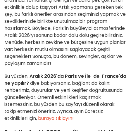
arasında, romantik çiftler için ve daha pek çok farklı
etkinlikle dolup taşıyor! Artık yapmanız gereken tek
şey, bu farklı öneriler arasından seçiminizi yapmak ve
sevdiklerinizle birlikte unutulmaz bir program
hazırlamak. Böylece, Paris’in büyüleyici atmosferinde
Aralık 2026’yı sonuna kadar dolu dolu geçirebilirsiniz.
Menüde, herkesin zevkine ve bütçesine uygun planlar
var; herkesin mutlu olmasını sağlayacak çeşitli
seçenekler! Sonuçta, bu dönem, sevinçler, aşklar ve
paylaşım zamanıdır!
Bu yüzden,
Aralık 2026'da Paris ve Île-de-France'da
ne yapılır?
diye bakıyorsanız, bağlantıda kalın:
rehberimiz, duyurular ve yeni keşifler doğrultusunda
güncelleniyor. Önemli etkinlikleri kaçırmak
istemezsiniz, bu yüzden bu sayfayı düzenli olarak
takip etmenizi öneririz. Ayrıca, ayın ücretsiz
etkinlikleri için,
buraya tıklayın!