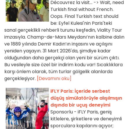
Découvrez la visit... -> Wait, need
Turkish final without French.
Oops. Final Turkish text should
be: Eyfel Kulesi'nin Paris'teki
sanal gerçeklikli rehberli turunu keşfedin, Viality Tour
imzasıyla. Champ-de-Mars Meydanı’nın kalbine dalın
ve 1889 yılında Demir Kadın’ın inşasını ve açılışını
yeniden yaşayın. 31 Mart 2026'da, şimdiye kadar
olduğundan daha gerçekçi olan yeni bir sürüm çıktı.
Bu vesileyle size özel bir indirim kodu var! Sıcaklıklara
karşı önlem olarak, tüm turlar gölgelik alanlarda
gerçekleşiyor.
[Devamını oku]
iFLY Paris: İçeride serbest
düşüş simülatörüyle alışılmışın
dışında bir uçuş deneyimi
Sponsorlu - iFLY Paris, geniş
kitlelere, şirketlere ve deneyimli
sporculara kapılarını açıyor;