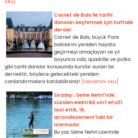
oku]
Carnet de Bals ile tarihi
dansları keşfetmek için haftalık
dersler
Carnet de Bals, büyük Paris
balolarını yeniden hayata
geçirmeyi amaçlayan ve yıl
boyunca vals, quadrille ve polka
gibi tarihi danslar konusunda kurslar sunan bir
dernektir, böylece gelecekteki yeniden
canlandırmalara katılabilirsiniz!
[Devamını oku]
Sıradışı : Seine Nehri'nde
süzülen elektrikli sörf eFoil'i
test ettik, 16.
arrondissement'taki bir
marinada
Bu yaz Seine Nehri üzerinde