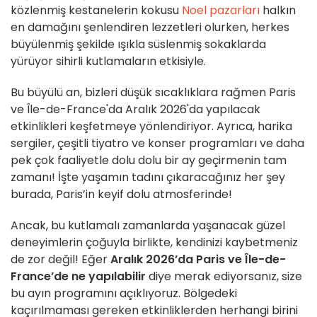
közlenmiş kestanelerin kokusu
Noel pazarları
halkın
en damağını şenlendiren lezzetleri olurken, herkes
büyülenmiş şekilde ışıkla süslenmiş sokaklarda
yürüyor
sihirli kutlamaların etkisiyle.
Bu büyülü an, bizleri düşük sıcaklıklara rağmen Paris
ve Île-de-France'da Aralık 2026'da yapılacak
etkinlikleri keşfetmeye yönlendiriyor. Ayrıca, harika
sergiler, çeşitli tiyatro ve konser programları ve daha
pek çok faaliyetle dolu dolu bir ay geçirmenin tam
zamanı! İşte yaşamın tadını çıkaracağınız her şey
burada, Paris’in keyif dolu atmosferinde!
Ancak, bu kutlamalı zamanlarda yaşanacak güzel
deneyimlerin çoğuyla birlikte, kendinizi kaybetmeniz
de zor değil! Eğer
Aralık 2026’da Paris ve Île-de-
France’de ne yapılabilir
diye merak ediyorsanız, size
bu ayın programını açıklıyoruz. Bölgedeki
kaçırılmaması gereken etkinliklerden herhangi birini