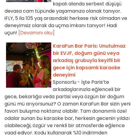
kapalı alanda serbest düşüşü
devasa cam tüpünde yaşamanıza olanak tanıyor.
iFLY, 5 ila 105 yaş arasındaki herkese risk olmadan ve
deneyimsiz olarak da uçma imkanı tanıyor! Hadi
uçun!
[Devamını oku]
KaraFun Bar Paris: Unutulmaz
bir EVJF, doğum günü veya
arkadaş grubuyla keyifli bir
gece için kapsamlı karaoke
deneyimi
Sponsorlu - İşte Paris’te
arkadaşlarınızla eğlenceli bir
gece, bekarlığa veda partisi veya özgün bir doğum
günü mü arıyorsunuz? O zaman KaraFun Bar sizin yeni
favori buluşma noktanız olabilir. Tam donanımlı özel
odalar sunan bu karaoke bar, herkesin gecenin yıldızı
olabileceği, özgür ve renkli bir atmosferde eğlence
vaad ediyor. Kodu kullanarak %10 indirimden