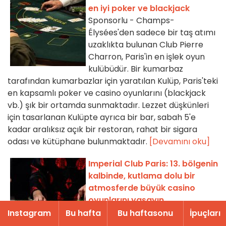
en iyi poker ve blackjack
Sponsorlu - Champs-
Élysées'den sadece bir taş atımı
uzaklıkta bulunan Club Pierre
Charron, Paris'in en işlek oyun
kulübüdür. Bir kumarbaz
tarafından kumarbazlar için yaratılan Kulüp, Paris'teki
en kapsamlı poker ve casino oyunlarını (blackjack
vb.) şık bir ortamda sunmaktadır. Lezzet düşkünleri
için tasarlanan Kulüpte ayrıca bir bar, sabah 5'e
kadar aralıksız açık bir restoran, rahat bir sigara
odası ve kütüphane bulunmaktadır.
[Devamını oku]
Imperial Club Paris: 13. bölgenin
kalbinde, kutlama dolu bir
atmosferde büyük casino
oyunlarını yaşayın
Sponsorlu - Bir Paris kaçamağı
Instagram
Bu hafta
Bu haftasonu
İpuçları
mı arıyorsunuz; bars ve klasik