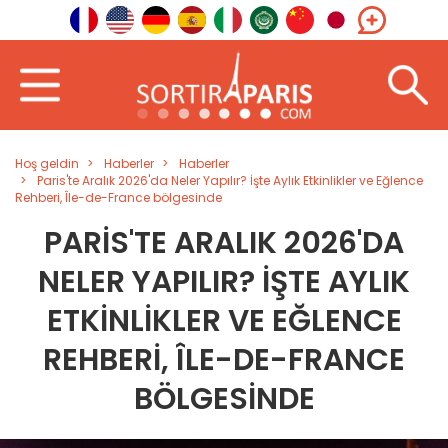
Hoş geldin
Haberler
Haberler
Paris'te Aralık 2026'da Neler Yapılır? İşte Aylık Etkinlikler ve Eğlence
Rehberi, Île-de-France bölgesinde
PARIS'TE ARALIK 2026'DA
NELER YAPILIR? İŞTE AYLIK
ETKINLIKLER VE EĞLENCE
REHBERI, ÎLE-DE-FRANCE
BÖLGESINDE