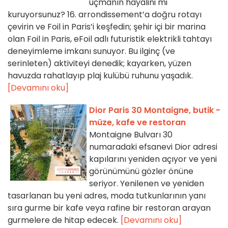
uçmanın hayalini mi
kuruyorsunuz? 16. arrondissement’a doğru rotayı
çevirin ve Foil in Paris’i keşfedin; şehir içi bir marina
olan Foil in Paris, eFoil adlı futuristik elektrikli tahtayı
deneyimleme imkanı sunuyor. Bu ilginç (ve
serinleten) aktiviteyi denedik; kayarken, yüzen
havuzda rahatlayıp plaj kulübü ruhunu yaşadık.
[Devamını oku]
Dior Paris 30 Montaigne, butik -
müze, kafe ve restoran
Montaigne Bulvarı 30
numaradaki efsanevi Dior adresi
kapılarını yeniden açıyor ve yeni
görünümünü gözler önüne
seriyor. Yenilenen ve yeniden
tasarlanan bu yeni adres, moda tutkunlarının yanı
sıra gurme bir kafe veya rafine bir restoran arayan
gurmelere de hitap edecek.
[Devamını oku]