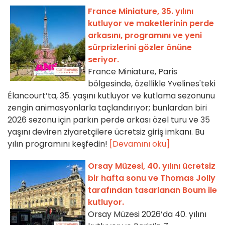
France Miniature, 35. yılını
kutluyor ve maketlerinin perde
arkasını, programını ve yeni
sürprizlerini gözler önüne
seriyor.
France Miniature, Paris
bölgesinde, özellikle Yvelines'teki
Élancourt’ta, 35. yaşını kutluyor ve kutlama sezonunu
zengin animasyonlarla taçlandırıyor; bunlardan biri
2026 sezonu için parkın perde arkası özel turu ve 35
yaşını deviren ziyaretçilere ücretsiz giriş imkanı. Bu
yılın programını keşfedin!
[Devamını oku]
Orsay Müzesi, 40. yılını ücretsiz
bir hafta sonu ve Thomas Jolly
tarafından tasarlanan Boum ile
kutluyor.
Orsay Müzesi 2026’da 40. yılını