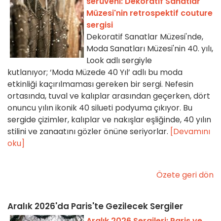
serüveni: Dekoratif Sanatlar
Müzesi'nin retrospektif couture
sergisi
Dekoratif Sanatlar Müzesi'nde,
Moda Sanatları Müzesi'nin 40. yılı,
Look adlı sergiyle
kutlanıyor; ‘Moda Müzede 40 Yıl’ adlı bu moda
etkinliği kaçırılmaması gereken bir sergi. Nefesin
ortasında, tuval ve kalıplar arasından geçerken, dört
onuncu yılın ikonik 40 silueti podyuma çıkıyor. Bu
sergide çizimler, kalıplar ve nakışlar eşliğinde, 40 yılın
stilini ve zanaatını gözler önüne seriyorlar.
[Devamını
oku]
Özete geri dön
Aralık 2026'da Paris'te Gezilecek Sergiler
Aralık 2026 Sergileri: Paris ve