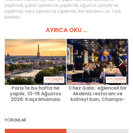
yapilmali
,
şubat ayinda ne yapilmali
,
ağustos ayinda ne
yapilmali
,
eylül ayinda ne yapilmali
,
Bar Randevu ve Tarih
Rehberi
AYRICA OKU ...
Paris'te bu hafta ne
Chez Gala : eğlenceli bir
yapılır, 10-16 Ağustos
Akdeniz restoranı ve
2026: Kaçırılmaması
kokteyl barı, Champs-
gereken etkinlikler
Élysées yakınlarında -
KAPALI
YORUMLAR