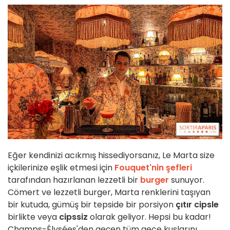
Eğer kendinizi acıkmış hissediyorsanız, Le Marta size
içkilerinize eşlik etmesi için
Fouquet'nin şefleri
tarafından hazırlanan lezzetli bir
burger
sunuyor.
Cömert ve lezzetli burger, Marta renklerini taşıyan
bir kutuda, gümüş bir tepside bir porsiyon
çıtır cipsle
birlikte veya
cipssiz
olarak geliyor. Hepsi bu kadar!
Champs-Élysées'den geçen tüm gece kuşlarını