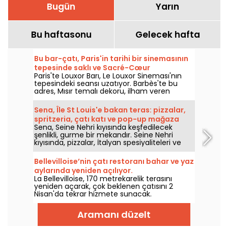
Bugün
Yarın
Bu haftasonu
Gelecek hafta
Bu bar-çatı, Paris'in tarihi bir sinemasının
tepesinde saklı ve Sacré-Cœur
Paris'te Louxor Barı, Le Louxor Sineması'nın
manzarasına sahip.
tepesindeki seansı uzatıyor. Barbès'te bu
adres, Mısır temalı dekoru, ilham veren
kokteylleri ve mevsimlik mutfağı bir araya
getiriyor. Sacré-Cœur manzarası eşliğinde
Sena, Île St Louis'e bakan teras: pizzalar,
film devam ediyor… bar tarafında.
spritzeria, çatı katı ve pop-up mağaza
Sena, Seine Nehri kıyısında keşfedilecek
şenlikli, gurme bir mekandır. Seine Nehri
kıyısında, pizzalar, İtalyan spesiyaliteleri ve
kokteyller sunan, sizi Marais'den ayrılmadan
doğrudan İtalya'ya götürecek 60'ların dolce
Bellevilloise’nin çatı restoranı bahar ve yaz
vita atmosferinde geniş ve güneşli bir teras
aylarında yeniden açılıyor.
hayal edin... Yaz akşamları için burası tam
La Bellevilloise, 170 metrekarelik terasını
aradığınız yer olacak!
yeniden açarak, çok beklenen çatısını 2
Nisan'da tekrar hizmete sunacak.
Aramanı düzelt