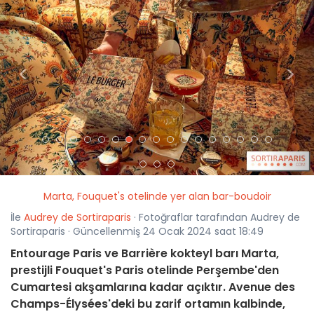
<
>
Marta, Fouquet's otelinde yer alan bar-boudoir
İle
Audrey de Sortiraparis
· Fotoğraflar tarafından Audrey de
Sortiraparis · Güncellenmiş 24 Ocak 2024 saat 18:49
Entourage Paris ve Barrière kokteyl barı Marta,
prestijli Fouquet's Paris otelinde Perşembe'den
Cumartesi akşamlarına kadar açıktır. Avenue des
Champs-Élysées'deki bu zarif ortamın kalbinde,