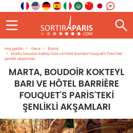
Hoş geldin
Gece
Barlar
Marta, boudoir kokteyl barı ve Hôtel Barrière Fouquet's Paris'teki
şenlikli akşamları
MARTA, BOUDOIR KOKTEYL
BARI VE HÔTEL BARRIÈRE
FOUQUET'S PARIS'TEKI
ŞENLIKLI AKŞAMLARI