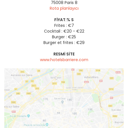
75008
Paris 8
Rota planlayıcı
FIYAT:% S
Frites : €7
Cocktail : €20 - €22
Burger : €25
Burger et frites : €29
RESMI SITE
www.hotelsbarriere.com