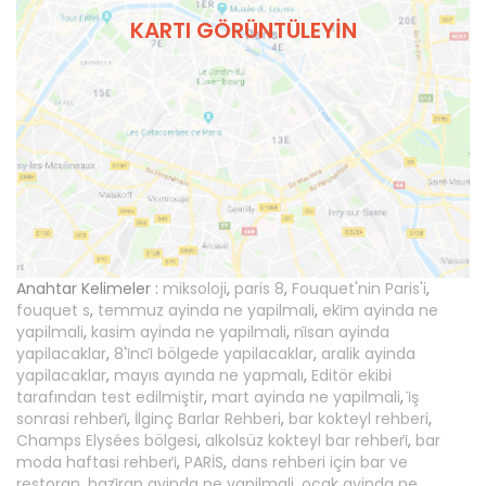
KARTI GÖRÜNTÜLEYIN
Anahtar Kelimeler :
miksoloji
,
paris 8
,
Fouquet'nin Paris'i
,
fouquet s
,
temmuz ayinda ne yapilmali
,
eki̇m ayinda ne
yapilmali
,
kasim ayinda ne yapilmali
,
ni̇san ayinda
yapilacaklar
,
8'i̇nci̇ bölgede yapilacaklar
,
aralik ayinda
yapilacaklar
,
mayıs ayında ne yapmalı
,
Editör ekibi
tarafından test edilmiştir
,
mart ayinda ne yapilmali
,
i̇ş
sonrasi rehberi̇
,
İlginç Barlar Rehberi
,
bar kokteyl rehberi
,
Champs Elysées bölgesi
,
alkolsüz kokteyl bar rehberi̇
,
bar
moda haftasi rehberi̇
,
PARİS
,
dans rehberi için bar ve
restoran
,
hazi̇ran ayinda ne yapilmali
,
ocak ayinda ne