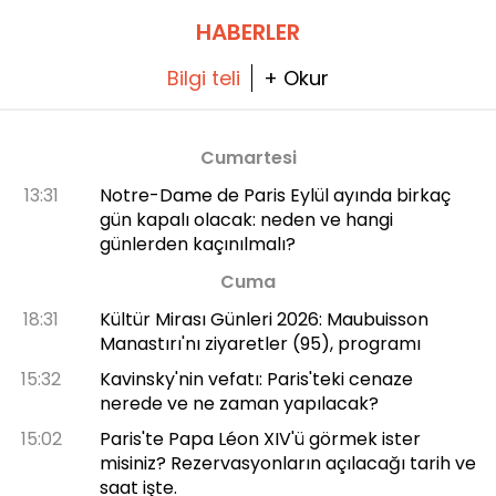
HABERLER
Bilgi teli
+ Okur
Cumartesi
13:31
Notre-Dame de Paris Eylül ayında birkaç
gün kapalı olacak: neden ve hangi
günlerden kaçınılmalı?
Cuma
18:31
Kültür Mirası Günleri 2026: Maubuisson
Manastırı'nı ziyaretler (95), programı
15:32
Kavinsky'nin vefatı: Paris'teki cenaze
nerede ve ne zaman yapılacak?
15:02
Paris'te Papa Léon XIV'ü görmek ister
misiniz? Rezervasyonların açılacağı tarih ve
saat işte.