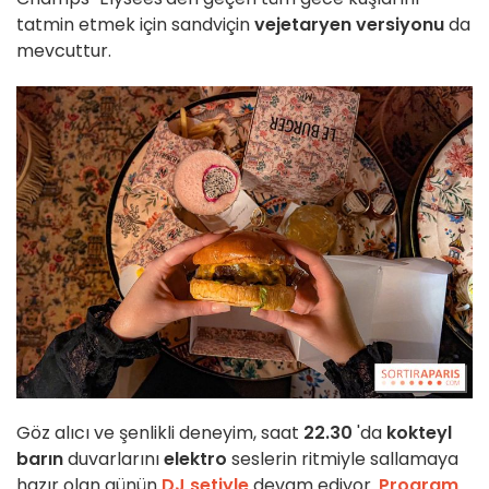
tatmin etmek için sandviçin
vejetaryen versiyonu
da
mevcuttur.
Göz alıcı ve şenlikli deneyim, saat
22.30
'da
kokteyl
barın
duvarlarını
elektro
seslerin ritmiyle sallamaya
hazır olan günün
DJ setiyle
devam ediyor.
Program