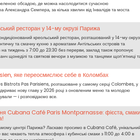
 зеленою обсадою, де можна насолодитися сучасною
 Александра Семпера, за кілька хвилин від Інвалідів та моста
ський ресторан у 14-му окрузі Парижа
ондиціонований креольський ресторан, розташований у 14-му окруз
нтичну та смачну кухню з ароматами Антільських островів та
 на тиждень з 7:00 до 23:30 без перерви, заклад також пропонує
анч щонеділі та святкові вечори з музикою та танцями щоп’ятниці т
risien, яке переосмислює себе в Коломбах
es Bistrots Pas Parisiens, розташоване у самому серці Colombes, у
ідкриває нову главу у 2026 році з оновленим меню та молодою
ували — і розповідаємо все.
ня Cubana Café Paris Montparnasse: фієста, смак
а!
самому центрі Парижа? Ласкаво просимо в Cubana Café, унікальни
е вас чекають тепла атмосфера і кубинські смаки з 11:00 до 4:00 в