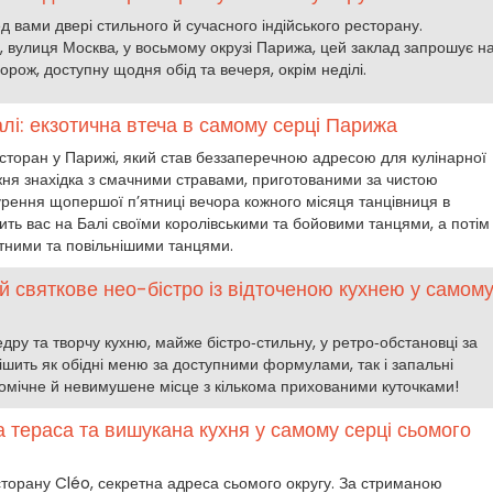
д вами двері стильного й сучасного індійського ресторану.
 вулиця Москва, у восьмому окрузі Парижа, цей заклад запрошує н
рож, доступну щодня обід та вечеря, окрім неділі.
лі: екзотична втеча в самому серці Парижа
есторан у Парижі, який став беззаперечною адресою для кулінарної
жня знахідка з смачними стравами, приготованими за чистою
урення щопершої п’ятниці вечора кожного місяця танцівниця в
ть вас на Балі своїми королівськими та бойовими танцями, а потім
етними та повільнішими танцями.
й святкове нео-бістро із відточеною кухнею у самом
ру та творчу кухню, майже бістро‑стильну, у ретро‑обстановці за
а тішить як обідні меню за доступними формулами, так і запальні
номічне й невимушене місце з кількома прихованими куточками!
а тераса та вишукана кухня у самому серці сьомого
сторану Cléo, секретна адреса сьомого округу. За стриманою