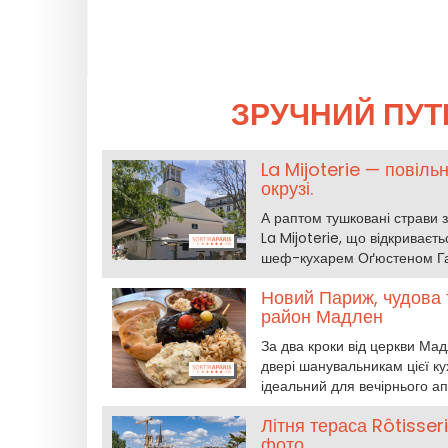
ЗРУЧНИЙ ПУТ
La Mijoterie — повільн
окрузі.
А раптом тушковані страви з
La Mijoterie, що відкриваєт
шеф-кухарем Оґюстеном Гар
Новий Париж, чудова 
район Мадлен
За два кроки від церкви Мад
двері шанувальникам цієї кух
ідеальний для вечірнього апе
Літня тераса Rôtisser
фото