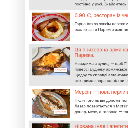
постійно у русі. Знайомтесь і
6,90 €, ресторан із ч
Гарна їжа за зовсім невели
оселиться в Парижі з жовтня
Ця прихована армянсь
Парижа.
Невидима з вулиці — щоб її 
поверсі Будинку армянської 
щедру та справді автентичну
яке тримає пара настільки п
Мерсін — нова перлин
Після того як він допоміг 
Лазар повертається з Mersi
донер, мезе, а головне — та
Нірвана Інде : апетит