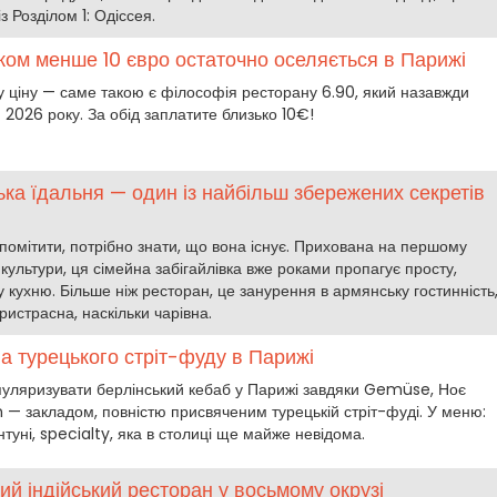
з Розділом 1: Одіссея.
еком менше 10 євро остаточно оселяється в Парижі
ку ціну — саме такою є філософія ресторану 6.90, який назавжди
 2026 року. За обід заплатите близько 10€!
ка їдальня — один із найбільш збережених секретів
помітити, потрібно знати, що вона існує. Прихована на першому
культури, ця сімейна забігайлівка вже роками пропагує просту,
 кухню. Більше ніж ресторан, це занурення в армянську гостинність
ристрасна, наскільки чарівна.
а турецького стріт-фуду в Парижі
популяризувати берлінський кебаб у Парижі завдяки Gemüse, Ноє
n — закладом, повністю присвяченим турецькій стріт-фуді. У меню:
нтуні, specialty, яка в столиці ще майже невідома.
ний індійський ресторан у восьмому окрузі