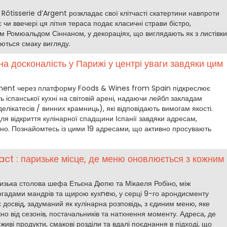
Rôtisserie d’Argent розкладає свої клітчасті скатертини навпроти
 чи ввечері ця літня тераса подає класичні страви бістро,
Ромюальдом Сіннаном, у декораціях, що виглядають як з листівки
аються смаку вигляду.
на досконалість у Парижі у центрі уваги завдяки цим
ment через платформу Foods & Wines from Spain підкреслює
ть іспанської кухні на світовій арені, надаючи лейбл закладам
лікатесів / винних крамниць), які відповідають вимогам якості.
я відкриття кулінарної спадщини Іспанії завдяки адресам,
ьно. Познайомтесь із цими 19 адресами, що активно просувають
ct : паризьке місце, де меню оновлюється з кожним
изька столова шефа Етьєна Дюпю та Мікаеля Робіно, між
огадами мандрів та щирою кухneю, у серці 9-го арондисменту
досвід, задуманий як кулінарна розповідь, з єдиним меню, яке
о від сезонів, постачальників та натхнення моменту. Адреса, де
живі продукти, смакові розділи та вдалі поєднання в підході, що