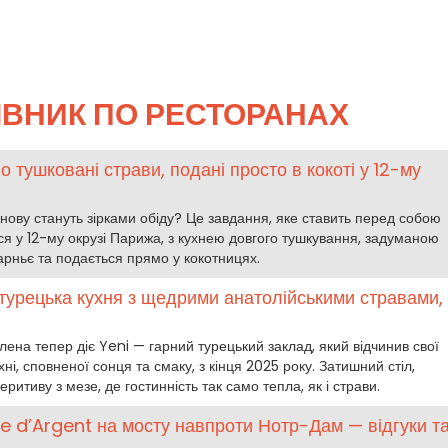
ІВНИК ПО РЕСТОРАНАХ
о тушковані страви, подані просто в кокоті у 12-му
нову стануть зірками обіду? Це завдання, яке ставить перед собою
ься у 12-му окрузі Парижа, з кухнею довгого тушкування, задуманою
ньє та подається прямо у кокотницях.
турецька кухня з щедрими анатолійськими стравами,
лена тепер діє Yeni — гарний турецький заклад, який відчинив свої
ні, сповненої сонця та смаку, з кінця 2025 року. Затишний стіл,
ритиву з мезе, де гостинність так само тепла, як і страви.
ie d’Argent на мосту навпроти Нотр-Дам — відгуки т