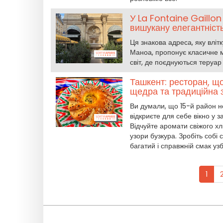
У La Fontaine Gaillo
вишукану елегантніст
Ця знакова адреса, яку вліт
Маноа, пропонує класичне 
світ, де поєднуються теруар і
Ташкент: ресторан, що
щедра та традиційна з
Ви думали, що 15-й район н
відкриєте для себе вікно у 
Відчуйте аромати свіжого х
узори бузкура. Зробіть собі
багатий і справжній смак узб
1