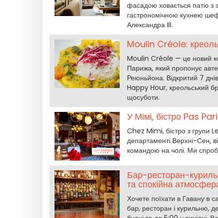
фасадою ховається патіо з
гастрономічною кухнею шефа
Александра III.
Moulin Créole: креоль
Moulin Créole — це новий к
Парижа, який пропонує авте
Реюньйона. Відкритий 7 днів
Happy Hour, креольський бр
щосуботи.
У Мімі, бістро Pas Pa
Chez Mimi, бістро з групи L
департаменті Верхні-Сен, в
командою на чолі. Ми спроб
Бар-ресторан-куриль
та спокійна атмосфер
Хочете поїхати в Гавану в 
бар, ресторан і курильню, д