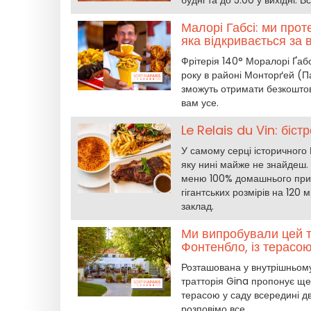
будні та до 5:00 у вихідні. 
Малорі Габсі: ми прот
яка відкривається за 
Фрітерія 140° Моралорі Ґабс
року в районі Монторґей (Пар
зможуть отримати безкоштовн
вам усе.
Le Relais du Vin: біст
У самому серці історичного 
яку нині майже не знайдеш.
меню 100% домашнього приг
гігантських розмірів на 120
заклад.
Ми випробували цей т
Фонтенбло, із терасою
Розташована у внутрішньому 
тратторія Gina пропонує ще
терасою у саду всередині д
розповімо все.