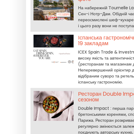
На набережній Тournelle La 
Сен-і Нотр-Дам. Обідній час
переосмислені шеф-кухарем 
і цього разу вони не поступ
Іспанська гастрономіч
19 закладам
ICEX Spain Trade & Invest
високу якість та автентичніс
(ресторанам та магазинам де
Неперевершений орієнтир дл
відібраним суворо та ретел
іспанську гастрономію.
Ресторан Double Impa
сезоном
Double Impact : перша пар
бретонськими коренями, сп
Парижа. Ресторан розкриває 
регулярно змінюється залежн
поєднують авторську кухню, 