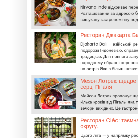
Nirvana Inde відкриває пере
Розташований за адресою 6,
вишукану гастрономічну подо
Ресторан Джакарта Ба
Djakarta Bali — азійський р
подорожі Індонезією, справ
традицією. Для повного зан
народному вбранні переноси
на острів Ява з більш шлях
Мезон Лотрек: щедре 
серці Пігаля
Мейсон Лотрек пропонує щед
кілька кроків від Пігаль, як
вечори вихідних. Це гастро
Ресторан Cléo: таємн
округу.
Цього літа — у напрямку ре