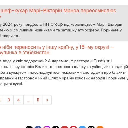
n шеф-кухар Марі-Вікторін Маноа переосмислює
ь
ку 2024 року придбала Fitz Group під керівництвом Марі-Вікторін
меню зі сміливими новинками та затишну атмосферу. Пориньте у
 творчість.
 ніби переносить у іншу країну, у 15-му окрузі —
упинка в Узбекистані
е веде у світ подорожей? А даремно! У ресторані Tashkent
захоплюючу історію Великого шовкового шляху та узбецьких традицій
ліба з кунжутом і насолоджуйтеся яскравими спогадами про блакитні
 справжній гастрономічний шлях у країну кочових народів і пориньте 
ецької кухні.
2
3
4
...
11
»