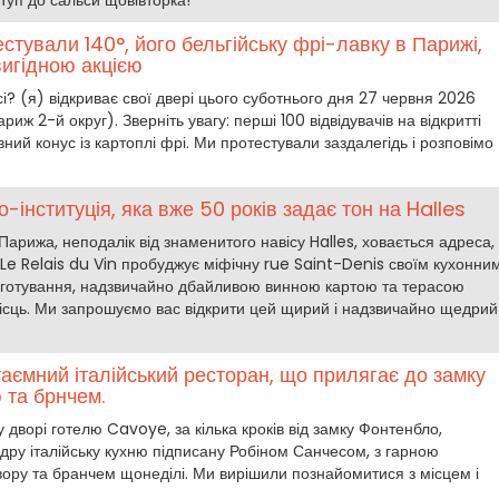
Вступ до сальси щовівторка!
естували 140°, його бельгійську фрі-лавку в Парижі,
вигідною акцією
і? (я) відкриває свої двері цього суботнього дня 27 червня 2026
иж 2-й округ). Зверніть увагу: перші 100 відвідувачів на відкритті
ий конус із картоплі фрі. Ми протестували заздалегідь і розповімо
ро-інституція, яка вже 50 років задає тон на Halles
Парижа, неподалік від знаменитого навісу Halles, ховається адреса,
 Le Relais du Vin пробуджує міфічну rue Saint-Denis своїм кухонни
отування, надзвичайно дбайливою винною картою та терасою
 місць. Ми запрошуємо вас відкрити цей щирий і надзвичайно щедрий
аємний італійський ресторан, що прилягає до замку
 та брнчем.
дворі готелю Cavoye, за кілька кроків від замку Фонтенбло,
дру італійську кухню підписану Робіном Санчесом, з гарною
вору та бранчем щонеділі. Ми вирішили познайомитися з місцем і