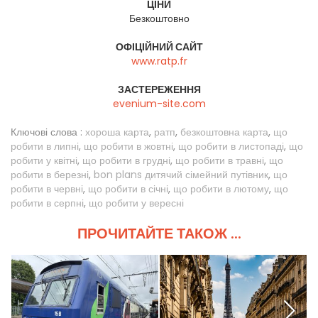
ЦІНИ
Безкоштовно
ОФІЦІЙНИЙ САЙТ
www.ratp.fr
ЗАСТЕРЕЖЕННЯ
evenium-site.com
Ключові слова :
хороша карта
,
ратп
,
безкоштовна карта
,
що
робити в липні
,
що робити в жовтні
,
що робити в листопаді
,
що
робити у квітні
,
що робити в грудні
,
що робити в травні
,
що
робити в березні
,
bon plans дитячий сімейний путівник
,
що
робити в червні
,
що робити в січні
,
що робити в лютому
,
що
робити в серпні
,
що робити у вересні
ПРОЧИТАЙТЕ ТАКОЖ ...