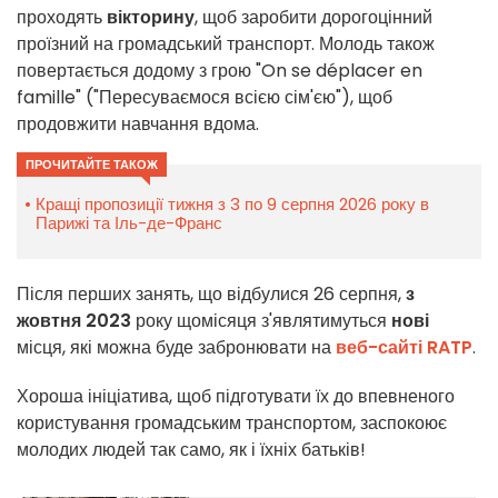
проходять
вікторину
, щоб заробити дорогоцінний
проїзний на громадський транспорт. Молодь також
повертається додому з грою "On se déplacer en
famille" ("Пересуваємося всією сім'єю"), щоб
продовжити навчання вдома.
ПРОЧИТАЙТЕ ТАКОЖ
Кращі пропозиції тижня з 3 по 9 серпня 2026 року в
Парижі та Іль-де-Франс
Після перших занять, що відбулися 26 серпня,
з
жовтня 2023
року щомісяця з'являтимуться
нові
місця, які можна буде забронювати на
веб-сайті RATP
.
Хороша ініціатива, щоб підготувати їх до впевненого
користування громадським транспортом, заспокоює
молодих людей так само, як і їхніх батьків!