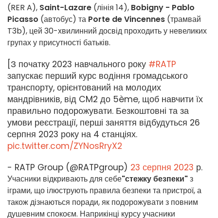
(RER A),
Saint-Lazare
(лінія 14),
Bobigny - Pablo
Picasso
(автобус) та
Porte de Vincennes
(трамвай
T3b), цей 30-хвилинний досвід проходить у невеликих
групах у присутності батьків.
[З початку 2023 навчального року
#RATP
запускає перший курс водіння громадського
транспорту, орієнтований на молодих
мандрівників, від CM2 до 5ème, щоб навчити їх
правильно подорожувати. Безкоштовні та за
умови реєстрації, перші заняття відбудуться 26
серпня 2023 року на 4 станціях.
pic.twitter.com/ZYNosRryX2
- RATP Group (@RATPgroup)
23 серпня 2023
р.
Учасники відкривають для себе
"стежку безпеки"
з
іграми, що ілюструють правила безпеки та пристрої, а
також дізнаються поради, як подорожувати з повним
душевним спокоєм. Наприкінці курсу учасники