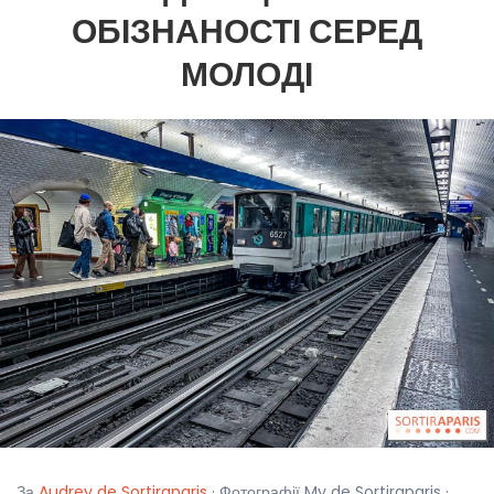
ОБІЗНАНОСТІ СЕРЕД
МОЛОДІ
За
Audrey de Sortiraparis
· Фотографії My de Sortiraparis ·