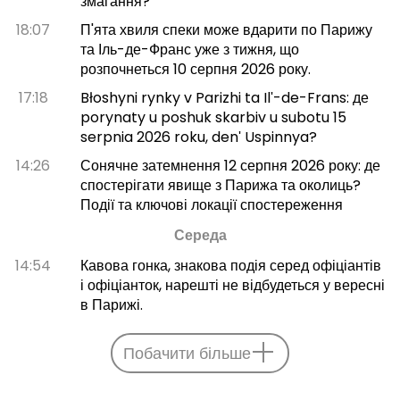
змагання?
18:07
П'ята хвиля спеки може вдарити по Парижу
та Іль-де-Франс уже з тижня, що
розпочнеться 10 серпня 2026 року.
17:18
Błoshyni rynky v Parizhi ta Ilʹ-de-Frans: де
porynaty u poshuk skarbiv u subotu 15
serpnia 2026 roku, denʹ Uspinnya?
14:26
Сонячне затемнення 12 серпня 2026 року: де
спостерігати явище з Парижа та околиць?
Події та ключові локації спостереження
Середа
14:54
Кавова гонка, знакова подія серед офіціантів
і офіціанток, нарешті не відбудеться у вересні
в Парижі.
Побачити більше