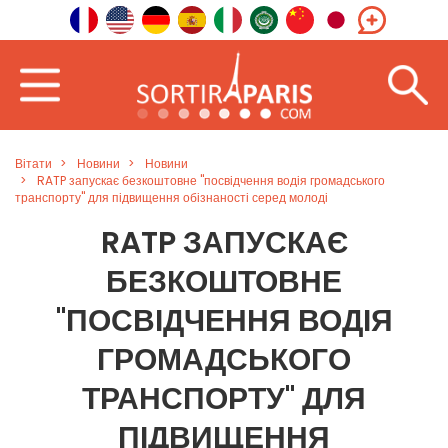
Вітати
Новини
Новини
RATP запускає безкоштовне "посвідчення водія громадського
транспорту" для підвищення обізнаності серед молоді
RATP ЗАПУСКАЄ
БЕЗКОШТОВНЕ
"ПОСВІДЧЕННЯ ВОДІЯ
ГРОМАДСЬКОГО
ТРАНСПОРТУ" ДЛЯ
ПІДВИЩЕННЯ