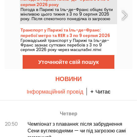
серпня 2026 року
Погода в Парижі та Іль-де-Франс обіцяє бути
мінливою цього тижня з 3 по 9 серпня 2026
року. Після спекотного понеділка із загрозою
гроз температура повільно знижуватиметься,
перш ніж на вихідні повернеться тепла та
Транспорт у Парижі та Іль-де-Франс:
сонячна погода.
перебої метро та RER з 3 по 9 серпня 2026
Громадський транспорт у Парижі та Іль-де-
року
Франс зазнає суттєвих перебоїв з 3 по 9
серпня 2026 року через масштабні літні
роботи, які дуже сильно позначаться на
окремих лініях, згідно з даними RATP та SNCF.
Уточнюйте свій пошук
НОВИНИ
Інформаційний провід
+ Читає
Четвер
20:50
Чемпіонат з плавання: після забруднення
Сени вуглеводнями — чи під загрозою самі