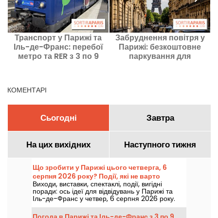
Транспорт у Парижі та
Забруднення повітря у
Іль-де-Франс: перебої
Парижі: безкоштовне
б
метро та RER з 3 по 9
паркування для
серпня 2026 року
мешканців у середу 29
липня
КОМЕНТАРІ
Сьогодні
Завтра
На цих вихідних
Наступного тижня
Що зробити у Парижі цього четверга, 6
серпня 2026 року? Події, які не варто
Виходи, виставки, спектаклі, події, вигідні
пропускати
поради: ось ідеї для відвідувань у Парижі та
Іль-де-Франс у четвер, 6 серпня 2026 року.
Погода в Парижі та Іль-де-Франс з 3 по 9