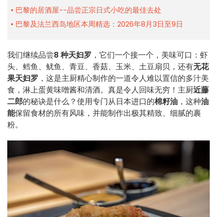
巴黎的居酒屋--品尝正宗日式小吃的最佳去处
巴黎及法兰西岛地区本周精选：2026年8月3日至9日
我们继续品尝
8 种天妇罗
，它们一个接一个，美味可口：虾
头、鳕鱼、鱿鱼、青豆、香菇、玉米、土豆扇贝，还有
无花
果天妇罗
，这是主厨精心制作的一道令人难以置信的多汁美
食，淋上蛋黄味噌酱和清酒。真是令人回味无穷！主厨
近藤
二郎
的秘诀是什么？使用专门从日本进口的
棉籽油
，这种
油
能
保留食材的所有风味，并能制作出极其精致、细腻的裹
粉。