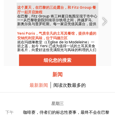
其偏爱海鲜新鲜食材，展现出对海产的深厚热爱。
这个夏天，在巴黎的三处露台，和 Fitz Group 餐
厅一起开启旅程
在巴黎，Fitz Group 将三种夏日氛围呈现于市中心
——从巴黎歌剧院到埃菲尔铁塔之间，跨越罗马、
新奥尔良与普罗旺斯。每一家店凭借其露台，提供
一个完整的驻足体验，无需离开首都。
Yeni Paris，气质非凡的土耳其餐馆，提供丰盛的
安纳托利亚风味，位于玛德兰区
就在玛德琳教堂（L'Église de la Madeleine）一
箭之遥，如今 Yeni 已成为值得一试的土耳其美食
新名片，向爱好这份充满阳光与风味的料理的人们
敞开大门，自 2025 年底起正式营业。是一家氛围
友好的餐桌，晚间以小盘开胃菜为伴，极适合来一
细化您的搜索
场小酌；这里的热情招待，和摆上桌的菜一样热
烈。
新闻
最新新闻
阅读次数最多的
星期三
下午
咖啡赛，侍者们的标志性赛事，最终不会在巴黎