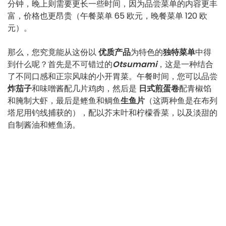
分钟，晚上则需要更长一些时间，因为品尝菜单的内容更丰
富，价格也更昂贵（午餐菜单 65 欧元，晚餐菜单 120 欧
元）。
那么，您究竟能从这份以
优质产品
为特色的
独特菜单
中得
到什么呢？首先是不可错过的
Otsumami
，这是一种结合
了不同口感和正宗风味的小开胃菜。午餐时间，您可以品尝
炸茄子
和味噌酱配几片鸡肉，然后是
日式煎蛋卷
配青椒馅
和腌制大虾，最后是鲣鱼和鲷鱼
生鱼片
（这两种鱼是在布列
塔尼用钓线捕获的），配以芥末叶和柠檬香菜，以及淡甜的
自制酱油和鲣鱼汤。