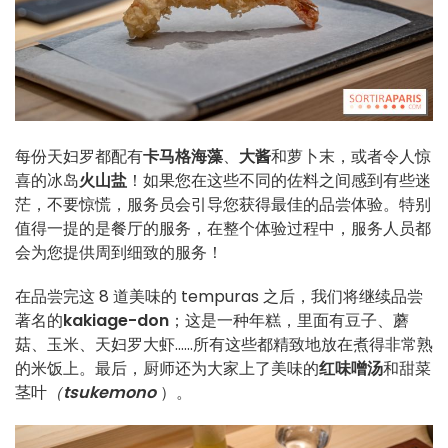
每份天妇罗都配有
卡马格海藻
、
大酱
和萝卜末，或者令人惊
喜的冰岛
火山盐
！如果您在这些不同的佐料之间感到有些迷
茫，不要惊慌，服务员会引导您获得最佳的品尝体验。特别
值得一提的是餐厅的服务，在整个体验过程中，服务人员都
会为您提供周到细致的服务！
在品尝完这 8 道美味的 tempuras 之后，我们将继续品尝
著名的
kakiage-don
；这是一种年糕，里面有豆子、蘑
菇、玉米、天妇罗大虾......所有这些都精致地放在煮得非常熟
的米饭上。最后，厨师还为大家上了美味的
红味噌汤
和甜菜
茎叶
（
tsukemono
）。