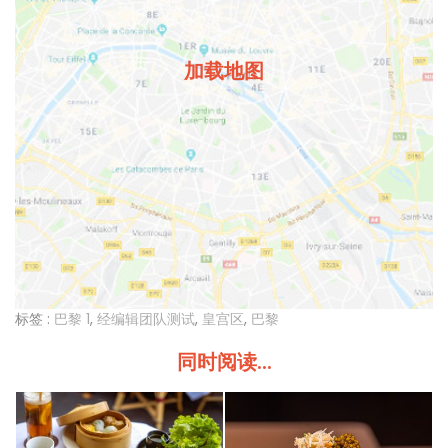
加载地图
标签 :
巴黎 1
,
经编辑团队测试
,
皇宫区
,
巴黎
同时阅读...