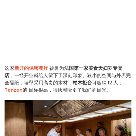
这家
新开的保密餐厅
被誉为
法国第一家美食天妇罗专卖
店
，一经开业就给人留下了深刻印象。狭小的空间与外界完
全隔绝，墙壁采用高贵的木材，
柏木柜台
可容纳 12 人，
Tenzen
的
目标很高，很快就吸引了我们的目光。