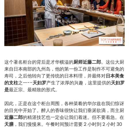
这个著名柜台的背后是才华横溢的
厨师近藤二郎
。这位大厨
来自日本南部的九州岛，他的第一份工作是制作不可避免的
寿司，之后他转向了更传统的日本料理，并最终对
日本美食
的支柱
之一--
天妇罗
产生了浓厚的兴趣，这里提供的
天妇罗
是
最正宗、最精致的形式。
因此，正是在这个柜台周围，各种菜肴的华尔兹在我们惊讶
的目光中开始了。醉人的香味很快让我们垂涎欲滴，而主厨
近藤二郎
的精湛技艺也一定会让我们着迷。但不要着急。在
天膳
，我们慢慢来。午餐时间预计需要 2 小时到 2 小时 30