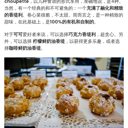
choupette
，以几种食谱的形式享用，准确地说，是4种。
当然，有一个经典的和不可避免的：一个
充满了融化和精致
的香堤利
。卷心菜很脆，不太甜。简而言之，是一种精致的
甜味，在此基础上，是
100%的有机和自制的
。
对于
可可
爱好者来说，可以选择
巧克力香堤利
，超贪心。另
外，可以选择
柠檬鲜奶油香堤
，以获得更多乐趣，或者选
择
咖啡鲜奶油香堤
。