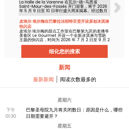
La Halle de la Varenne 在瓦尔-德-马恩省
Saint-Maur-des-Fossés 开门迎客，将于 2026
年 5 月 9 日至 10 日举行盛大周末揭幕。经过数月
施工的改造后，这座焕新后的美食市场将带来全新
体验，欢迎前来一探风采，4 月 30 日（周四）起
皮埃尔·埃尔梅在巴黎拉法耶特百货开设原创冰淇淋
就可抢先体验， accompanying 超值低价。
快闪店
皮埃尔·埃尔梅的甜点工作室在巴黎第九区的老佛爷
美食区 Le Gourmet 开设一个全新冰淇淋与雪葩
主题的快闪店，时间为 2026 年 7 月 2 日至 9 月 2
日。我们去试吃他的新款冰冻布里欧修、植物奶味
甜筒，以及香气浓郁、口感丰富的冰淇淋球。
细化您的搜索
新闻
最新新闻
阅读次数最多的
星期六
下午
巴黎圣母院九月将关闭数日：原因是什么，哪些
01:30
日期需要避开？
星期五