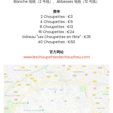
Blanche 地铁（2 号线）、Abbesses 地铁（12 号线）
费率
2 Choupettes : €3
4 Choupettes : €6
8 Choupettes : €12
16 Choupettes : €24
Gâteau "Les Choupettes en fête" : €35
40 Choupettes : €60
官方网站
www.leschoupettesdechouchou.com