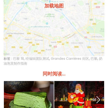
加载地图
标签 :
巴黎 18
,
经编辑团队测试
,
Grandes Carrières 街区
,
巴黎
,
奶
油泡芙制作指南
同时阅读...