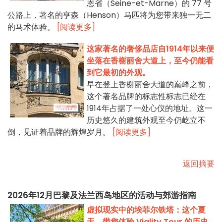
恩省（Seine-et-Marne）的 77 号
公路上，著名的亨森（Henson）马匹将为您带来独一无二
的马术体验。
[阅读更多]
这家著名的奢侈品店自1914年以来便
坐落在香榭丽舍大道上，至今仍能看
到它最初的外观。
早在登上香榭丽舍大道的巅峰之前，
这个著名品牌的标志性标志已经在
1914年占据了一处心仪的地址。这一
历史悠久的建筑外观至今仍屹立不
倒，见证着品牌的辉煌岁月。
[阅读更多]
返回摘要
2026年12月巴黎及法兰西岛地区的活动与郊游指南
虚拟现实中的埃菲尔铁塔：这个夏
天，带您体验 Viality Tour 的历史