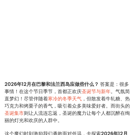
2026年12月在巴黎和法兰西岛应做些什么？
答案是：很多
事情！在这个节日季节，首都正欢庆
圣诞节与新年
。气氛简
直梦幻！尽管伴随着
寒冷的冬季天气
，但散发着牛轧糖、热
巧克力和烤栗子的香气，吸引着众多美味爱好者。而街头的
圣诞集市
则让人流连忘返，圣诞的魔力让每个人都沉醉在绚
丽的灯光和欢庆的人群中。
这个魔幻时刻激励我们勇敢面对低温，去探索
2026年12月