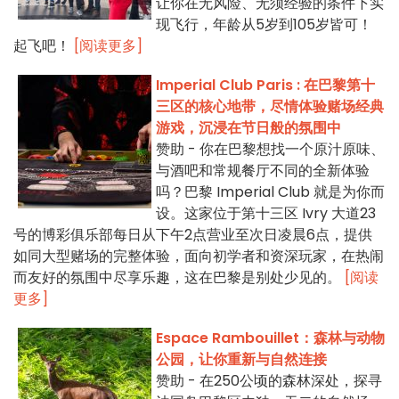
让你在无风险、无须经验的条件下实
现飞行，年龄从5岁到105岁皆可！
起飞吧！
[阅读更多]
Imperial Club Paris : 在巴黎第十
三区的核心地带，尽情体验赌场经典
游戏，沉浸在节日般的氛围中
赞助 - 你在巴黎想找一个原汁原味、
与酒吧和常规餐厅不同的全新体验
吗？巴黎 Imperial Club 就是为你而
设。这家位于第十三区 Ivry 大道23
号的博彩俱乐部每日从下午2点营业至次日凌晨6点，提供
如同大型赌场的完整体验，面向初学者和资深玩家，在热闹
而友好的氛围中尽享乐趣，这在巴黎是别处少见的。
[阅读
更多]
Espace Rambouillet：森林与动物
公园，让你重新与自然连接
赞助 - 在250公顷的森林深处，探寻