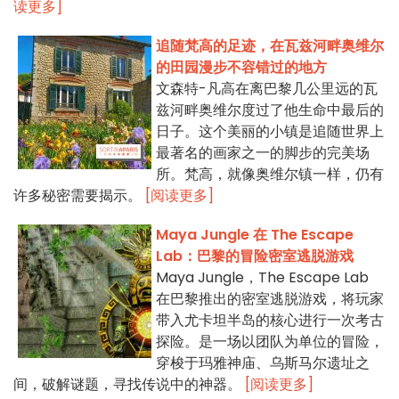
读更多]
追随梵高的足迹，在瓦兹河畔奥维尔
的田园漫步不容错过的地方
文森特-凡高在离巴黎几公里远的瓦
兹河畔奥维尔度过了他生命中最后的
日子。这个美丽的小镇是追随世界上
最著名的画家之一的脚步的完美场
所。梵高，就像奥维尔镇一样，仍有
许多秘密需要揭示。
[阅读更多]
Maya Jungle 在 The Escape
Lab：巴黎的冒险密室逃脱游戏
Maya Jungle，The Escape Lab
在巴黎推出的密室逃脱游戏，将玩家
带入尤卡坦半岛的核心进行一次考古
探险。是一场以团队为单位的冒险，
穿梭于玛雅神庙、乌斯马尔遗址之
间，破解谜题，寻找传说中的神器。
[阅读更多]