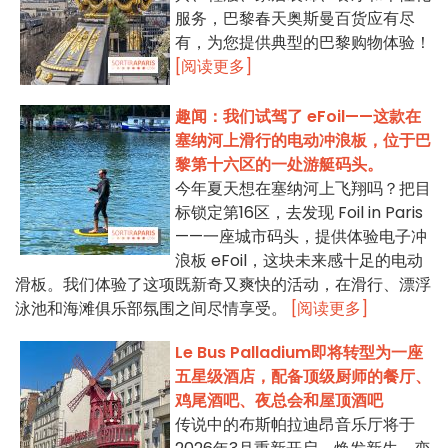
服务，巴黎春天奥斯曼百货应有尽
有，为您提供典型的巴黎购物体验！
[阅读更多]
趣闻：我们试驾了 eFoil——这款在
塞纳河上滑行的电动冲浪板，位于巴
黎第十六区的一处游艇码头。
今年夏天想在塞纳河上飞翔吗？把目
标锁定第16区，去发现 Foil in Paris
——一座城市码头，提供体验电子冲
浪板 eFoil，这块未来感十足的电动
滑板。我们体验了这项既新奇又爽快的活动，在滑行、漂浮
泳池和海滩俱乐部氛围之间尽情享受。
[阅读更多]
Le Bus Palladium即将转型为一座
五星级酒店，配备顶级厨师的餐厅、
鸡尾酒吧、夜总会和屋顶酒吧
传说中的布斯帕拉迪昂音乐厅将于