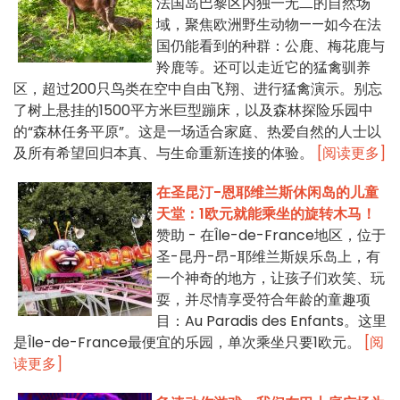
法国岛巴黎区内独一无二的自然场
域，聚焦欧洲野生动物——如今在法
国仍能看到的种群：公鹿、梅花鹿与
羚鹿等。还可以走近它的猛禽驯养
区，超过200只鸟类在空中自由飞翔、进行猛禽演示。别忘
了树上悬挂的1500平方米巨型蹦床，以及森林探险乐园中
的“森林任务平原”。这是一场适合家庭、热爱自然的人士以
及所有希望回归本真、与生命重新连接的体验。
[阅读更多]
在圣昆汀-恩耶维兰斯休闲岛的儿童
天堂：1欧元就能乘坐的旋转木马！
赞助 - 在Île-de-France地区，位于
圣-昆丹-昂-耶维兰斯娱乐岛上，有
一个神奇的地方，让孩子们欢笑、玩
耍，并尽情享受符合年龄的童趣项
目：Au Paradis des Enfants。这里
是Île-de-France最便宜的乐园，单次乘坐只要1欧元。
[阅
读更多]