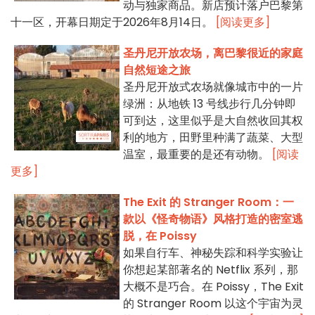
动与独家商品。新店预计落户巴黎第
十一区，开幕日期定于2026年8月14日。
[阅读更多]
圣丹尼开放农场，离巴黎很近的家庭
自然短途之旅
圣丹尼开放式农场就像城市中的一片
绿洲：从地铁 13 号线步行几分钟即
可到达，这里似乎是大自然收回其权
利的地方，田野里种满了蔬菜、大型
温室，最重要的是还有动物。
[阅读
更多]
The Exit 的 Stranger Room：一
款以《怪奇物语》风格打造的密室逃
脱，在 Poissy
如果自行车、神秘失踪和科学实验让
你想起某部著名的 Netflix 系列，那
大概不是巧合。在 Poissy，The Exit
的 Stranger Room 以这个宇宙为灵