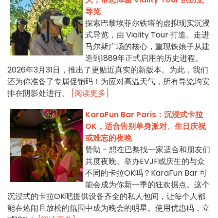
导览
探索巴黎埃菲尔铁塔的虚拟现实沉浸
式导览，由 Viality Tour 打造。走进
马尔斯广场的核心，重现铁娘子从建
造到1889年正式启用的历史进程。
2026年3月31日，推出了更贴近真实的新版本。为此，我们
还为你准备了专属促销码！为应对高温天气，所有导览均安
排在阴影处进行。
[阅读更多]
KaraFun Bar Paris：沉浸式卡拉
OK，适合告别单身派对、生日庆祝
或难忘的夜晚
赞助 - 想在巴黎找一家适合和朋友们
共度夜晚、举办EVJF或庆生的与众
不同的卡拉OK吗？KaraFun Bar 可
能会成为你新一季的狂欢据点。这个
沉浸式的卡拉OK吧提供设备齐全的私人包间，让每个人都
能在热闹且放松的氛围中成为晚会的明星。使用优惠码，立