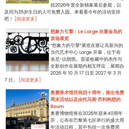
括2026年度全新独家幕后参观，以
及同为35岁生日的人可免费入园。来看看今年的活动安排
吧！
[阅读更多]
想象力引擎：Le Large 在塞金岛的
首场展览
“想象力的引擎”展览在塞让岛新兴的
当代艺术中心 Large 开幕，位于布
洛尼-比朗凯。雷诺收藏中的杰作与
全新创作在展期内相互呼应，展期自
2026 年 10 月 17 日至 2027 年 3 月
7 日。
[阅读更多]
奥赛美术馆庆祝四十周年，推出免费
周末活动以及由托马斯·乔利构想的
Boum
奥赛博物馆将在2026年迎来40周年
庆，公布在巴黎第七区举行的盛大周
年活动日程，其中包括一次免费周