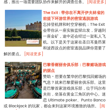
感，推出一场需要团队协作来解开的调查任务。
[阅读更多]
The Exit : 带你在不离开伊夫林省的
前提下环游世界的密室逃脱游戏
忘掉登机牌和时空穿梭机：The Exit
会带你从一座实验监狱出发，穿越到
一座金矿，途中还会经过一架私人飞
机。以下是关于这家在圣日耳曼昂莱
和波西设点的密室逃脱品牌你需要了
解的要点。
[阅读更多]
巴黎香榭丽舍俱乐部：巴黎赌场游戏
的据点
赞助 - 想要在繁华的巴黎找回赌场的
气息？就来巴黎爱丽舍俱乐部。这里
是巴黎首家游戏俱乐部，位于玛尔布
夫街，坐落在黄金三角区的中心。迷
恋 Ultimate poker、Punto Banco
或 Blackjack 的玩家，都会来到这家环境雅致的场所。
[阅