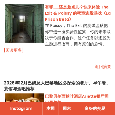
有罪……还是差点儿？快来体验 The
Exit 在 Poissy 的密室逃脱游戏《La
Prison Bêta》
在 Poissy，The Exit 的测试监狱把
你带进一座实验性监狱，你的未来取
决于你能否合作。这个任务以逃脱为
主题进行改写，拥有原创的剧情。
[阅读更多]
返回摘要
2026年12月巴黎及大巴黎地区必探索的餐厅、早午餐、
茶馆与酒吧推荐
巴黎贝尔西秋叶酒店Ariette餐厅周
日早午餐
Instagram
本周
周末
良好的交易
赞助 - 每个星期天，巴黎贝尔西普尔
曼中心酒店的餐厅都为您献上一场丰