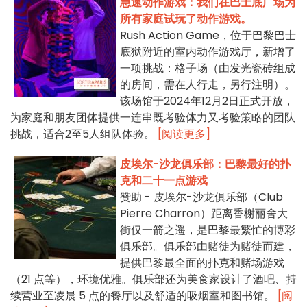
急速动作游戏：我们在巴士底广场为
所有家庭试玩了动作游戏。
Rush Action Game，位于巴黎巴士
底狱附近的室内动作游戏厅，新增了
一项挑战：格子场（由发光瓷砖组成
的房间，需在人行走，另行注明）。
该场馆于2024年12月2日正式开放，
为家庭和朋友团体提供一连串既考验体力又考验策略的团队
挑战，适合2至5人组队体验。
[阅读更多]
皮埃尔-沙龙俱乐部：巴黎最好的扑
克和二十一点游戏
赞助 - 皮埃尔-沙龙俱乐部（Club
Pierre Charron）距离香榭丽舍大
街仅一箭之遥，是巴黎最繁忙的博彩
俱乐部。俱乐部由赌徒为赌徒而建，
提供巴黎最全面的扑克和赌场游戏
（21 点等），环境优雅。俱乐部还为美食家设计了酒吧、持
续营业至凌晨 5 点的餐厅以及舒适的吸烟室和图书馆。
[阅