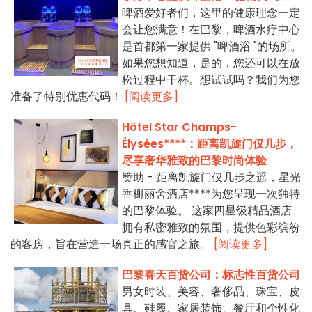
啤酒爱好者们，这里的健康理念一定
会让您满意！在巴黎，啤酒水疗中心
是首都第一家提供 "啤酒浴 "的场所。
如果您想知道，是的，您还可以在放
松过程中干杯。想试试吗？我们为您
准备了特别优惠代码！
[阅读更多]
Hôtel Star Champs-
Élysées****：距离凯旋门仅几步，
尽享奢华雅致的巴黎时尚体验
赞助 - 距离凯旋门仅几步之遥，星光
香榭丽舍酒店****为您呈现一次独特
的巴黎体验。 这家四星级精品酒店
拥有私密雅致的氛围，提供色彩缤纷
的客房，旨在营造一场真正的感官之旅。
[阅读更多]
巴黎春天百货公司：标志性百货公司
男女时装、美容、奢侈品、珠宝、皮
具、鞋履、家居装饰、餐厅和个性化