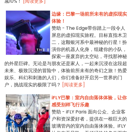
减10%！
[阅读更多]
边缘：巴黎一场前所未有的虚拟现实
体验！
赞助 - The Edge带你踏上一段令人
屏息的虚拟现实旅程。目标直指木卫
二，这颗银河系中最神秘的行星！扮
演你的机器人化身，组建你的小队，
探索一座废弃的太空站，寻找那神秘
的外星巨碑。无论是与朋友还是家人，一起来沉浸在这段超
未来、极致沉浸的冒险中，体验前所未有的奇幻之旅！热爱
娱乐、科幻和刺激的人们，你们准备好开启另一世界的门
户，挑战现实的极限了吗？
[阅读更多]
iFLY巴黎：室内自由落体体验，让你
感受别样飞行乐趣
赞助 - iFLY Paris 面向公众、企业客
户和资深爱好者，提供在一根巨大的
玻璃管内的室内自由落体体验。iFLY