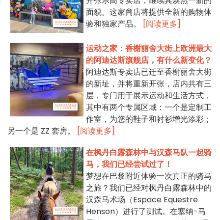
开张乐高专卖店，继续其焕然一新的
面貌。这家商店将提供全新的购物体
验和独家产品。
[阅读更多]
运动之家：香榭丽舍大街上欧洲最大
的阿迪达斯旗舰店，有什么新变化？
阿迪达斯专卖店已迁至香榭丽舍大街
的新址，并将重新开张，店内共有三
层，专门用于展示运动和生活方式，
其中有两个专属区域：一个是定制工
作室，为您的鞋子和衬衫增光添彩；
另一个是 ZZ 套房。
[阅读更多]
在枫丹白露森林中与汉森马队一起骑
马，我们已经尝试过了！
梦想在巴黎附近体验一次真正的骑马
之旅？我们已经对枫丹白露森林中的
汉森马术场（Espace Equestre
Henson）进行了测试。在塞纳-马