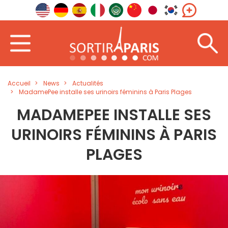
Accueil
News
Actualités
Madame​Pee​ installe ses urinoir​​s féminins à Paris Plages
MADAME​PEE​ INSTALLE SES
URINOIR​​S FÉMININS À PARIS
PLAGES