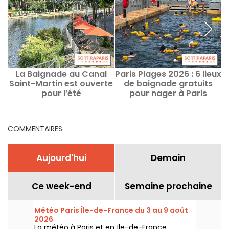
La Baignade au Canal
Paris Plages 2026 : 6 lieux
Saint-Martin est ouverte
de baignade gratuits
S
pour l’été
pour nager à Paris
B
COMMENTAIRES
Aujourd'hui
Demain
Ce week-end
Semaine prochaine
Météo Paris Île-de-France du 3 au 9 août
2026
La météo à Paris et en Île-de-France