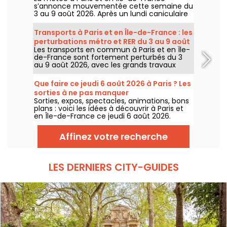
s’annonce mouvementée cette semaine du
3 au 9 août 2026. Après un lundi caniculaire
marqué par un risque d’orages, les
températures vont progressivement baisser
Transports à Paris et en Île-de-France : les
avant le retour d’un temps plus chaud et
perturbations métro et RER du 3 au 9 août
ensoleillé pour le week-end.
Les transports en commun à Paris et en Île-
2026
de-France sont fortement perturbés du 3
au 9 août 2026, avec les grands travaux
d'été qui impactent très durement
certaines lignes, selon la RATP et SNCF.
Que faire ce jeudi 6 août 2026 à Paris ? Les
sorties à ne pas manquer
Sorties, expos, spectacles, animations, bons
plans : voici les idées à découvrir à Paris et
en Île-de-France ce jeudi 6 août 2026.
Affinez votre recherche
LES DERNIERS CITY-GUIDES