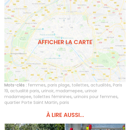
AFFICHER LA CARTE
Mots-clés :
femmes
,
paris plage
,
toilettes
,
actualités
,
Paris
19
,
actualité paris
,
urinoir
,
madamepee
,
urinoir
madamepee
,
toilettes féminines
,
urinoirs pour femmes
,
quartier Porte Saint Martin
,
paris
À LIRE AUSSI...