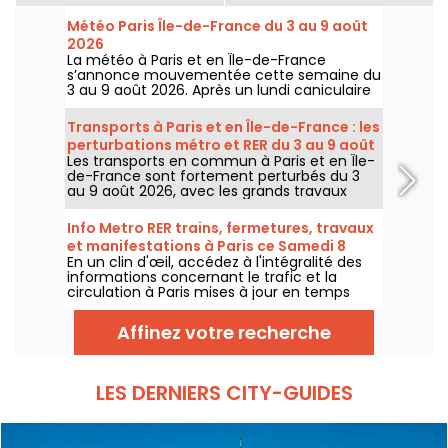
Météo Paris Île-de-France du 3 au 9 août
2026
La météo à Paris et en Île-de-France
s’annonce mouvementée cette semaine du
3 au 9 août 2026. Après un lundi caniculaire
marqué par un risque d’orages, les
températures vont progressivement baisser
Transports à Paris et en Île-de-France : les
avant le retour d’un temps plus chaud et
perturbations métro et RER du 3 au 9 août
ensoleillé pour le week-end.
Les transports en commun à Paris et en Île-
2026
de-France sont fortement perturbés du 3
au 9 août 2026, avec les grands travaux
d'été qui impactent très durement
certaines lignes, selon la RATP et SNCF.
Info Metro RER trains, fermetures, travaux
et manifestations à Paris ce Samedi 8
En un clin d'œil, accédez à l'intégralité des
août 2026
informations concernant le trafic et la
circulation à Paris mises à jour en temps
réel. Metro RER et Transilien de la RATP,
travaux, circulation, grands évènements et
Affinez votre recherche
manifestations, on vous donne toutes les
informations pratiques à connaître avant de
sortir à Paris ce Samedi 8 août 2026.
LES DERNIERS CITY-GUIDES