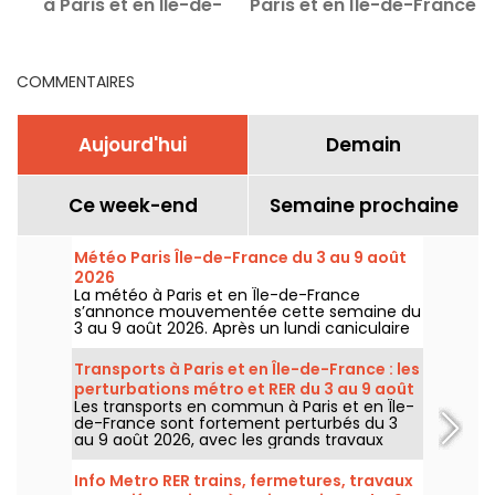
à Paris et en Ile-de-
Paris et en Île-de-France
France
COMMENTAIRES
Aujourd'hui
Demain
Ce week-end
Semaine prochaine
Météo Paris Île-de-France du 3 au 9 août
2026
La météo à Paris et en Île-de-France
s’annonce mouvementée cette semaine du
3 au 9 août 2026. Après un lundi caniculaire
marqué par un risque d’orages, les
températures vont progressivement baisser
Transports à Paris et en Île-de-France : les
avant le retour d’un temps plus chaud et
perturbations métro et RER du 3 au 9 août
ensoleillé pour le week-end.
Les transports en commun à Paris et en Île-
2026
de-France sont fortement perturbés du 3
au 9 août 2026, avec les grands travaux
d'été qui impactent très durement
certaines lignes, selon la RATP et SNCF.
Info Metro RER trains, fermetures, travaux