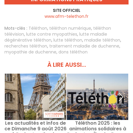
SITE OFFICIEL
www.afm-telethon.fr
Mots-clés :
Téléthon
,
téléthon numérique
,
téléthon
télévision
,
lutte contre myopathies
,
lutte maladie
dégénérative téléthon
,
lutte téléthon
,
maladie téléthon
,
recherches téléthon
,
traitement maladie de duchenne
,
myopathie de duchenne
,
dons téléthon
À LIRE AUSSI...
Les actualités et infos de
Téléthon 2025 : les
ce Dimanche 9 août 2026
animations solidaires à