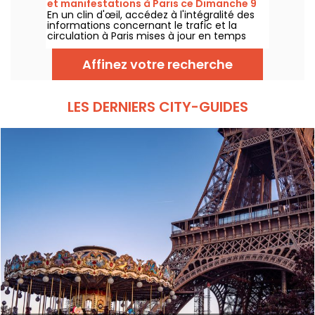
et manifestations à Paris ce Dimanche 9
En un clin d'œil, accédez à l'intégralité des
août 2026
informations concernant le trafic et la
circulation à Paris mises à jour en temps
réel. Metro RER et Transilien de la RATP,
travaux, circulation, grands évènements et
Affinez votre recherche
manifestations, on vous donne toutes les
informations pratiques à connaître avant de
sortir à Paris ce Dimanche 9 août 2026.
LES DERNIERS CITY-GUIDES