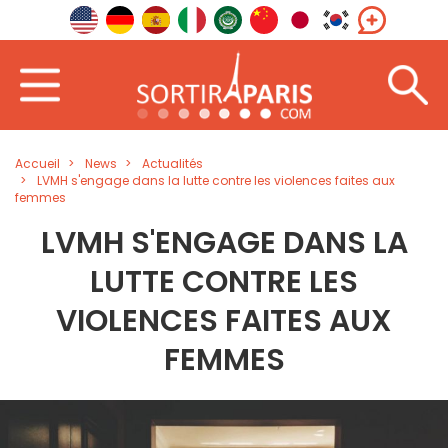
Accueil
News
Actualités
LVMH s'engage dans la lutte contre les violences faites aux
femmes
LVMH S'ENGAGE DANS LA
LUTTE CONTRE LES
VIOLENCES FAITES AUX
FEMMES