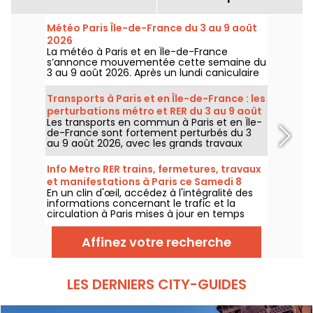
Météo Paris Île-de-France du 3 au 9 août
2026
La météo à Paris et en Île-de-France
s’annonce mouvementée cette semaine du
3 au 9 août 2026. Après un lundi caniculaire
marqué par un risque d’orages, les
températures vont progressivement baisser
Transports à Paris et en Île-de-France : les
avant le retour d’un temps plus chaud et
perturbations métro et RER du 3 au 9 août
ensoleillé pour le week-end.
Les transports en commun à Paris et en Île-
2026
de-France sont fortement perturbés du 3
au 9 août 2026, avec les grands travaux
d'été qui impactent très durement
certaines lignes, selon la RATP et SNCF.
Info Metro RER trains, fermetures, travaux
et manifestations à Paris ce Samedi 8
En un clin d'œil, accédez à l'intégralité des
août 2026
informations concernant le trafic et la
circulation à Paris mises à jour en temps
réel. Metro RER et Transilien de la RATP,
travaux, circulation, grands évènements et
Affinez votre recherche
manifestations, on vous donne toutes les
informations pratiques à connaître avant de
sortir à Paris ce Samedi 8 août 2026.
LES DERNIERS CITY-GUIDES