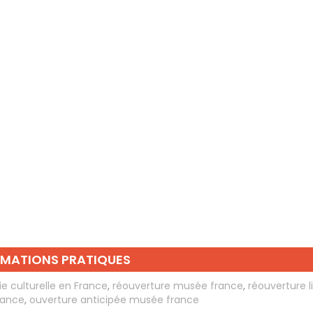
RMATIONS PRATIQUES
ie culturelle en France
,
réouverture musée france
,
réouverture l
france
,
ouverture anticipée musée france