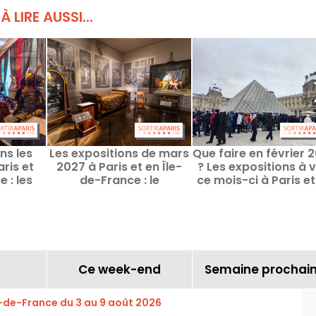
À LIRE AUSSI...
ns les
Les expositions de mars
Que faire en février 
ris et
2027 à Paris et en Île-
? Les expositions à v
 : les
de-France : le
ce mois-ci à Paris et
ne pas
programme culturel du
Île-de-France
r
mois
Ce week-end
Semaine prochai
e-de-France du 3 au 9 août 2026