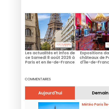
Les actualités et infos de
Expositions da
ce Samedi 8 août 2026 à
châteaux de Pa
Paris et en Ile-de-France
d'Île-de-France
rendez-vous à 
manque
COMMENTAIRES
Aujourd'hui
Demain
Météo Paris Îl