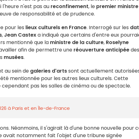
i l'heure n'est pas au
reconfinement
, le
premier ministre
euve de responsabilité et de prudence.
e pour les
lieux culturels en France
. Interrogé sur les
dat
s
,
Jean Castex
a indiqué que certains d'entre eux pourra
alors mentionné que la
ministre de la culture
,
Roselyne
ravailler afin de permettre une
réouverture anticipée
de
es
musées
.
t au sein de
galeries d'arts
sont actuellement autorisée
 été mentionnée pour les autres lieux culturels. Cette
 cependant pas les salles de cinéma ou de spectacle.
026 à Paris et en Île-de-France
ons. Néanmoins, il s'agirait là d'une bonne nouvelle pour 
 avait notamment fait l'objet d'une tribune signée