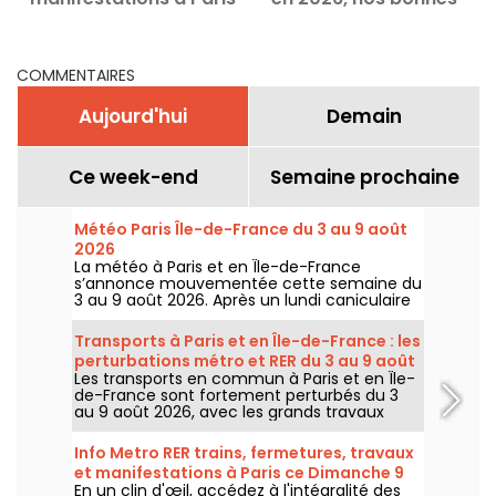
ce Dimanche 9 août 2026
adresses
COMMENTAIRES
Aujourd'hui
Demain
Ce week-end
Semaine prochaine
Météo Paris Île-de-France du 3 au 9 août
2026
La météo à Paris et en Île-de-France
s’annonce mouvementée cette semaine du
3 au 9 août 2026. Après un lundi caniculaire
marqué par un risque d’orages, les
températures vont progressivement baisser
Transports à Paris et en Île-de-France : les
avant le retour d’un temps plus chaud et
perturbations métro et RER du 3 au 9 août
ensoleillé pour le week-end.
Les transports en commun à Paris et en Île-
2026
de-France sont fortement perturbés du 3
au 9 août 2026, avec les grands travaux
d'été qui impactent très durement
certaines lignes, selon la RATP et SNCF.
Info Metro RER trains, fermetures, travaux
et manifestations à Paris ce Dimanche 9
En un clin d'œil, accédez à l'intégralité des
août 2026