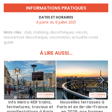
INFORMATIONS PRATIQUES
DATES ET HORAIRES
À partir du 9 juillet 2021
Mots-clés :
club
,
clubbing
,
discothèques
,
vaccin
,
reouverture discotheque
,
vaccination
,
actualité covid
guide
À LIRE AUSSI...
Info Metro RER trains,
Nouvelles terrasses à
L
fermetures, travaux et
Paris et en Ile-de-France
c
manifestations à Paris
en 2026, nos bonnes