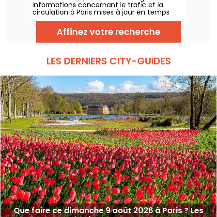
informations concernant le trafic et la
circulation à Paris mises à jour en temps
réel. Metro RER et Transilien de la RATP,
travaux, circulation, grands évènements et
Affinez votre recherche
manifestations, on vous donne toutes les
informations pratiques à connaître avant de
sortir à Paris ce Dimanche 9 août 2026.
LES DERNIERS CITY-GUIDES
Que faire ce dimanche 9 août 2026 à Paris ? Les