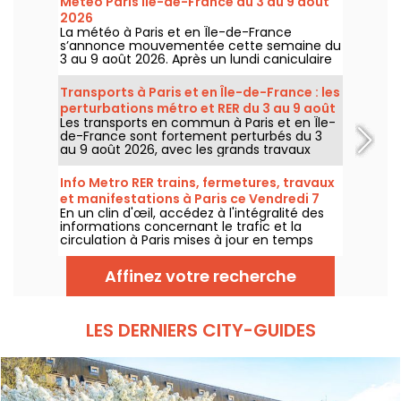
Météo Paris Île-de-France du 3 au 9 août
2026
La météo à Paris et en Île-de-France
s’annonce mouvementée cette semaine du
3 au 9 août 2026. Après un lundi caniculaire
marqué par un risque d’orages, les
températures vont progressivement baisser
Transports à Paris et en Île-de-France : les
avant le retour d’un temps plus chaud et
perturbations métro et RER du 3 au 9 août
ensoleillé pour le week-end.
Les transports en commun à Paris et en Île-
2026
de-France sont fortement perturbés du 3
au 9 août 2026, avec les grands travaux
d'été qui impactent très durement
certaines lignes, selon la RATP et SNCF.
Info Metro RER trains, fermetures, travaux
et manifestations à Paris ce Vendredi 7
En un clin d'œil, accédez à l'intégralité des
août 2026
informations concernant le trafic et la
circulation à Paris mises à jour en temps
réel. Metro RER et Transilien de la RATP,
travaux, circulation, grands évènements et
Affinez votre recherche
manifestations, on vous donne toutes les
informations pratiques à connaître avant de
sortir à Paris ce Vendredi 7 août 2026.
LES DERNIERS CITY-GUIDES