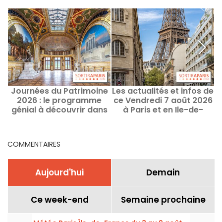
Journées du Patrimoine
Les actualités et infos de
2026 : le programme
ce Vendredi 7 août 2026
génial à découvrir dans
à Paris et en Ile-de-
les Yvelines (78)
France
COMMENTAIRES
Aujourd'hui
Demain
Ce week-end
Semaine prochaine