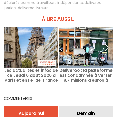
déclarés comme travailleurs indépendants
,
deliveroo
justice
,
deliveroo livreurs
À LIRE AUSSI...
Les actualités et infos de
Deliveroo : la plateforme
U
ce Jeudi 6 août 2026 à
est condamnée à verser
l
Paris et en Ile-de-France
9,7 millions d'euros à
l'URSSAF
COMMENTAIRES
Aujourd'hui
Demain