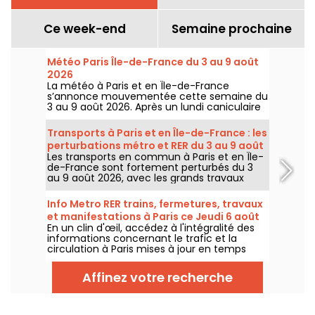
Ce week-end
Semaine prochaine
Météo Paris Île-de-France du 3 au 9 août
2026
La météo à Paris et en Île-de-France
s’annonce mouvementée cette semaine du
3 au 9 août 2026. Après un lundi caniculaire
marqué par un risque d’orages, les
températures vont progressivement baisser
Transports à Paris et en Île-de-France : les
avant le retour d’un temps plus chaud et
perturbations métro et RER du 3 au 9 août
ensoleillé pour le week-end.
Les transports en commun à Paris et en Île-
2026
de-France sont fortement perturbés du 3
au 9 août 2026, avec les grands travaux
d'été qui impactent très durement
certaines lignes, selon la RATP et SNCF.
Info Metro RER trains, fermetures, travaux
et manifestations à Paris ce Jeudi 6 août
En un clin d'œil, accédez à l'intégralité des
2026
informations concernant le trafic et la
circulation à Paris mises à jour en temps
réel. Metro RER et Transilien de la RATP,
travaux, circulation, grands évènements et
Affinez votre recherche
manifestations, on vous donne toutes les
informations pratiques à connaître avant de
sortir à Paris ce Jeudi 6 août 2026.