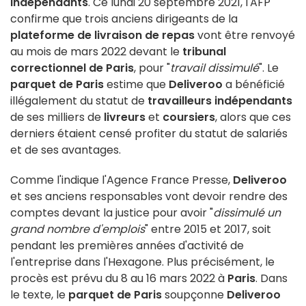
indépendants
. Ce lundi 20 septembre 2021, l'AFP
confirme que trois anciens dirigeants de la
plateforme de livraison de repas
vont être renvoyé
au mois de mars 2022 devant le
tribunal
correctionnel de Paris
, pour "
travail dissimulé
". Le
parquet de Paris
estime que
Deliveroo
a bénéficié
illégalement du statut de
travailleurs indépendants
de ses milliers de
livreurs
et
coursiers
, alors que ces
derniers étaient censé profiter du statut de salariés
et de ses avantages.
Comme l'indique l'Agence France Presse,
Deliveroo
et ses anciens responsables vont devoir rendre des
comptes devant la justice pour avoir "
dissimulé un
grand nombre d'emplois
" entre 2015 et 2017, soit
pendant les premières années d'activité de
l'entreprise dans l'Hexagone. Plus précisément, le
procès est prévu du 8 au 16 mars 2022 à
Paris
. Dans
le texte, le
parquet de Paris
soupçonne
Deliveroo