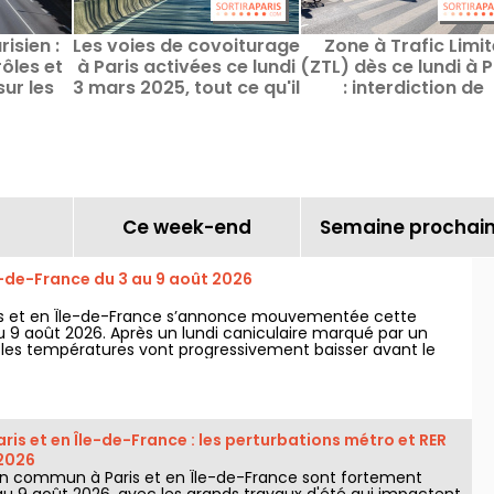
isien :
Les voies de covoiturage
Zone à Trafic Limit
ôles et
à Paris activées ce lundi
(ZTL) dès ce lundi à P
ur les
3 mars 2025, tout ce qu'il
: interdiction de
s au
faut savoir !
traverser le centre 
ge
voiture
Ce week-end
Semaine prochai
e-de-France du 3 au 9 août 2026
is et en Île-de-France s’annonce mouvementée cette
 9 août 2026. Après un lundi caniculaire marqué par un
, les températures vont progressivement baisser avant le
ps plus chaud et ensoleillé pour le week-end.
ris et en Île-de-France : les perturbations métro et RER
 2026
en commun à Paris et en Île-de-France sont fortement