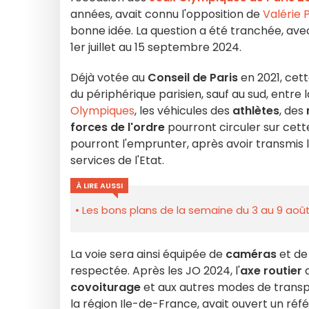
années, avait connu l'opposition de
Valérie 
bonne idée. La question a été tranchée, ave
1er juillet au 15 septembre 2024.
Déjà votée au
Conseil de Paris
en 2021, cet
du périphérique parisien, sauf au sud, entre 
Olympiques
, les véhicules des
athlètes
, des
forces de l'ordre
pourront circuler sur cette
pourront l'emprunter, après avoir transmis 
services de l'Etat.
À LIRE AUSSI
Les bons plans de la semaine du 3 au 9 août
La voie sera ainsi équipée de
caméras
et d
respectée. Après les JO 2024, l'
axe routier
d
covoiturage
et aux autres modes de transp
la région Ile-de-France, avait ouvert un ré