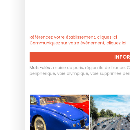
Référencez votre établissement, cliquez ici
Communiquez sur votre évènement, cliquez ici
INFO
Mots-clés :
mairie de paris
,
région île de france
,
C
périphérique
,
voie olympique
,
voie supprimée pér