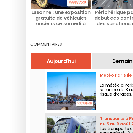
Essonne : une exposition
Périphérique par
gratuite de véhicules
début des contr
anciens ce samedi à
des sanctions s
découvrir
voies dédiée
covoitura
COMMENTAIRES
Aujourd'hui
Demain
Météo Paris Îl
La météo à Par
semaine du 3 au
risque d’orages
retour d’un tem
Transports à Pa
du 3 au 9 août
Les transports 