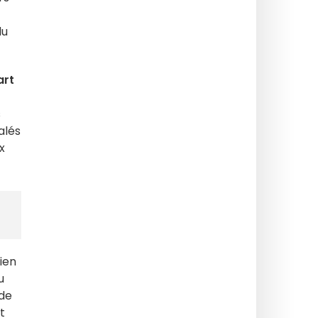
du
art
s
alés
x
bien
u
 de
t