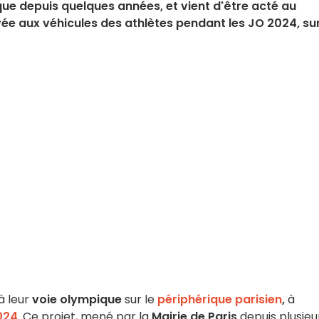
ique depuis quelques années, et vient d'être acté au
vée aux véhicules des athlètes pendant les JO 2024, sur
à leur
voie olympique
sur le
périphérique parisien
,
à
024
. Ce projet, mené par la
Mairie de Paris
depuis plusieu