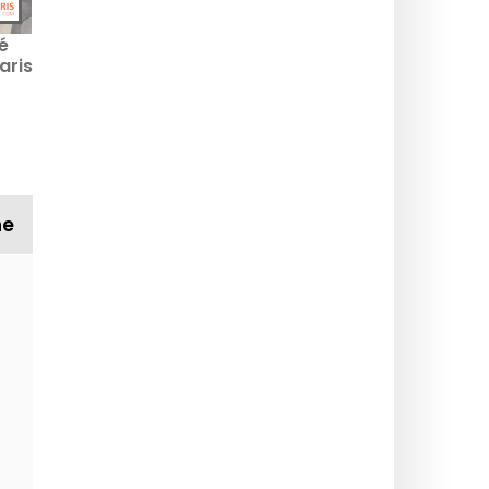
é
Paris : la vitesse réduite
Jeux Paralympiques de
aris
à 50km/h sur le
Paris 2024 : le
périphérique, mise à jour
programme des
en
des radars
épreuves jour par jour, le
calendrier détaillé
ne
La vasque olympique cet é
savoir
C'est devenu une tradition
admirer gratuitement la va
Le parc Monceau rouvre s
jusqu'en octobre 2026
Bonne nouvelle pour nos co