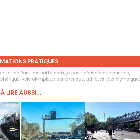
RMATIONS PRATIQUES
onseil de Paris
,
actualité paris
,
jo paris
,
périphérique parisien
,
iphérique
,
voie olympique périphérique
,
athlètes jeux olympique
À LIRE AUSSI...