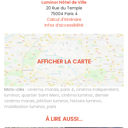
Luminor Hôtel de Ville
20 Rue du Temple
75004
Paris 4
Calcul d'itinéraire
Infos d’accessibilité
AFFICHER LA CARTE
Mots-clés :
cinéma
,
marais
,
paris 4
,
cinéma indépendant
,
luminor
,
quartier Saint Merri
,
cinéma luminor
,
dernier
cinéma marais
,
pétition luminor
,
histoire luminor
,
mobilisation luminor
,
paris
À LIRE AUSSI...