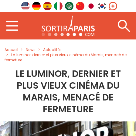
Accueil
News
Actualités
Le Luminor, dernier et plus vieux cinéma du Marais, menacé de
fermeture
LE LUMINOR, DERNIER ET
PLUS VIEUX CINÉMA DU
MARAIS, MENACÉ DE
FERMETURE