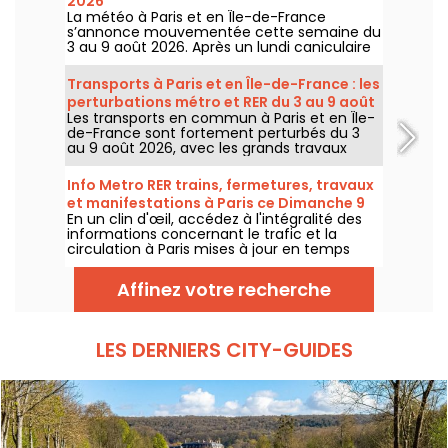
2026
La météo à Paris et en Île-de-France
s’annonce mouvementée cette semaine du
3 au 9 août 2026. Après un lundi caniculaire
marqué par un risque d’orages, les
températures vont progressivement baisser
Transports à Paris et en Île-de-France : les
avant le retour d’un temps plus chaud et
perturbations métro et RER du 3 au 9 août
ensoleillé pour le week-end.
Les transports en commun à Paris et en Île-
2026
de-France sont fortement perturbés du 3
au 9 août 2026, avec les grands travaux
d'été qui impactent très durement
certaines lignes, selon la RATP et SNCF.
Info Metro RER trains, fermetures, travaux
et manifestations à Paris ce Dimanche 9
En un clin d'œil, accédez à l'intégralité des
août 2026
informations concernant le trafic et la
circulation à Paris mises à jour en temps
réel. Metro RER et Transilien de la RATP,
travaux, circulation, grands évènements et
Affinez votre recherche
manifestations, on vous donne toutes les
informations pratiques à connaître avant de
sortir à Paris ce Dimanche 9 août 2026.
LES DERNIERS CITY-GUIDES