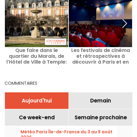
Que faire dans le
Les festivals de cinéma
quartier du Marais, de
et rétrospectives à
c
l'Hôtel de Ville à Temple:
découvrir à Paris et en
Idées sorties et bonnes
Ile-de-France
adresses
COMMENTAIRES
Aujourd'hui
Demain
Ce week-end
Semaine prochaine
Météo Paris Île-de-France du 3 au 9 août