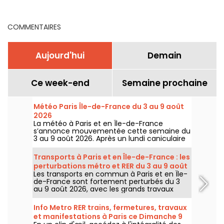
dans les Hauts-de-Seine
ce dimanche ?
COMMENTAIRES
Aujourd'hui
Demain
Ce week-end
Semaine prochaine
Météo Paris Île-de-France du 3 au 9 août
2026
La météo à Paris et en Île-de-France
s’annonce mouvementée cette semaine du
3 au 9 août 2026. Après un lundi caniculaire
marqué par un risque d’orages, les
températures vont progressivement baisser
Transports à Paris et en Île-de-France : les
avant le retour d’un temps plus chaud et
perturbations métro et RER du 3 au 9 août
ensoleillé pour le week-end.
Les transports en commun à Paris et en Île-
2026
de-France sont fortement perturbés du 3
au 9 août 2026, avec les grands travaux
d'été qui impactent très durement
certaines lignes, selon la RATP et SNCF.
Info Metro RER trains, fermetures, travaux
et manifestations à Paris ce Dimanche 9