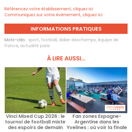
Référencez votre établissement, cliquez ici
Communiquez sur votre évènement, cliquez ici
INFORMATIONS PRATIQUES
Mots-clés :
sport
,
football
,
didier deschamps
,
équipe de
france
,
actualité paris
À LIRE AUSSI...
Vinci Mixed Cup 2026 : le
Fan zones Espagne-
tournoi de football mixte
Argentine dans les
des espoirs de demain
Yvelines : où voir la finale