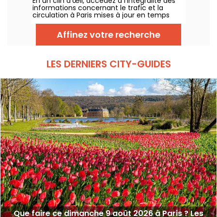
En un clin d'œil, accédez à l'intégralité des
août 2026
informations concernant le trafic et la
circulation à Paris mises à jour en temps
réel. Metro RER et Transilien de la RATP,
travaux, circulation, grands évènements et
Affinez votre recherche
manifestations, on vous donne toutes les
informations pratiques à connaître avant de
sortir à Paris ce Dimanche 9 août 2026.
LES DERNIERS CITY-GUIDES
Que faire ce dimanche 9 août 2026 à Paris ? Les