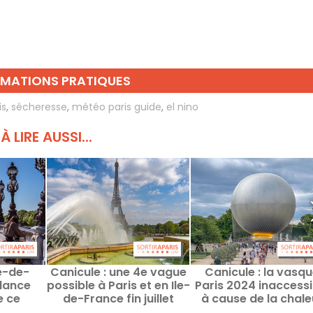
RMATIONS PRATIQUES
is
,
sécheresse
,
météo paris guide
,
el nino
À LIRE AUSSI...
le-de-
Canicule : une 4e vague
Canicule : la vasq
ilance
possible à Paris et en Ile-
Paris 2024 inaccessi
e ce
de-France fin juillet
à cause de la chale
aris