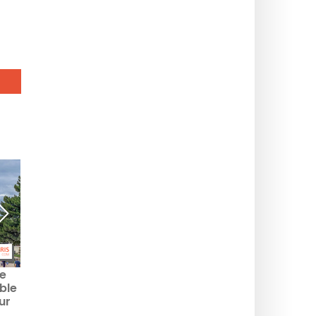
ue
Canicule en Île-de-
Canicule à Paris : le
ble
France : à quand la fin
Palais de Tokyo ferme
ur
des fortes chaleurs à
jusqu’au 15 juillet
Paris ?