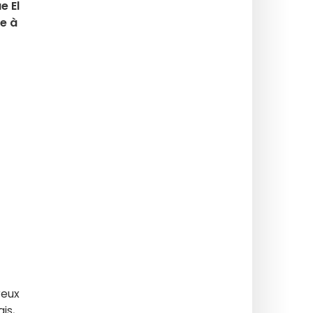
e El
ie à
reux
is,