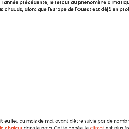
e l'année précédente, le retour du phénomène climatiqu
us chauds, alors que l'Europe de l'Ouest est déjà en pro
it eu lieu au mois de mai, avant d'être suivie par de nomb
de chaleu
r
dans le pays. Cette année, le
climat
est plus fra