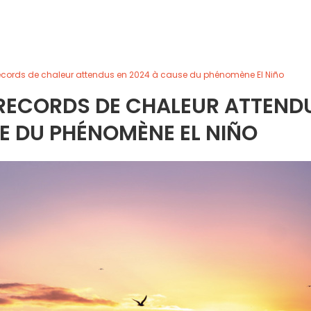
 records de chaleur attendus en 2024 à cause du phénomène El Niño
 RECORDS DE CHALEUR ATTEND
E DU PHÉNOMÈNE EL NIÑO