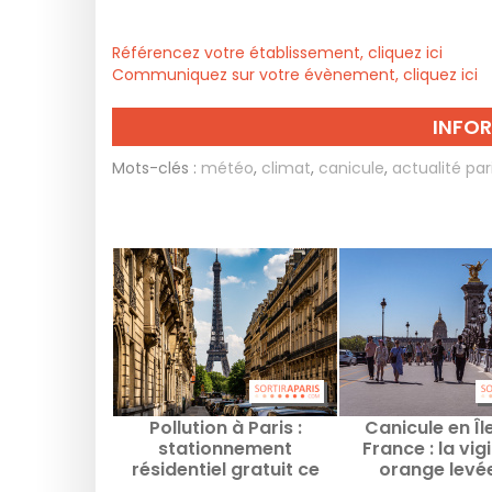
Référencez votre établissement, cliquez ici
Communiquez sur votre évènement, cliquez ici
INFO
Mots-clés :
météo
,
climat
,
canicule
,
actualité par
Pollution à Paris :
Canicule en Î
stationnement
France : la vig
résidentiel gratuit ce
orange levé
mercredi 29 juillet
vendredi à P