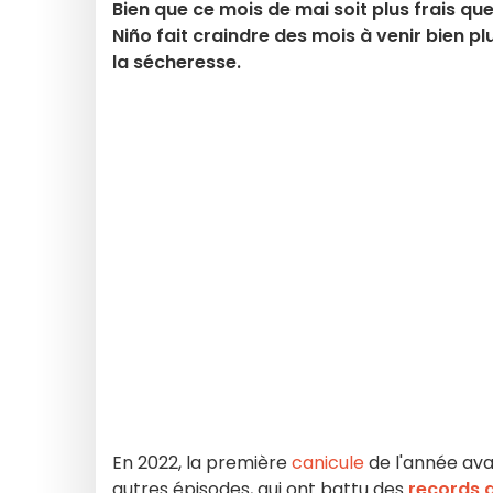
Bien que ce mois de mai soit plus frais qu
Niño fait craindre des mois à venir bien pl
la sécheresse.
En 2022, la première
canicule
de l'année ava
autres épisodes, qui ont battu des
records 