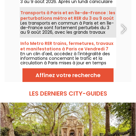
3 au 9 août 2026. Après un lundi caniculaire
marqué par un risque d’orages, les
températures vont progressivement baisser
Transports à Paris et en Île-de-France : les
avant le retour d’un temps plus chaud et
perturbations métro et RER du 3 au 9 août
ensoleillé pour le week-end.
Les transports en commun à Paris et en Île-
2026
de-France sont fortement perturbés du 3
au 9 août 2026, avec les grands travaux
d'été qui impactent très durement
certaines lignes, selon la RATP et SNCF.
Info Metro RER trains, fermetures, travaux
et manifestations à Paris ce Vendredi 7
En un clin d'œil, accédez à l'intégralité des
août 2026
informations concernant le trafic et la
circulation à Paris mises à jour en temps
réel. Metro RER et Transilien de la RATP,
travaux, circulation, grands évènements et
Affinez votre recherche
manifestations, on vous donne toutes les
informations pratiques à connaître avant de
sortir à Paris ce Vendredi 7 août 2026.
LES DERNIERS CITY-GUIDES