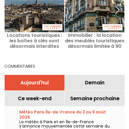
Locations touristiques :
Immobilier : la location
les boîtes à clés sont
des meublés touristiques
désormais interdites
désormais limitée à 90
dans l'espace public à
jours sur Paris
Paris
COMMENTAIRES
Aujourd'hui
Demain
Ce week-end
Semaine prochaine
Météo Paris Île-de-France du 3 au 9 août
2026
La météo à Paris et en Île-de-France
s’annonce mouvementée cette semaine du