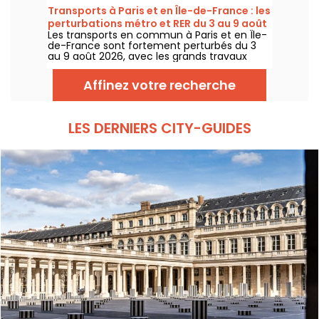
Transports à Paris et en Île-de-France : les
perturbations métro et RER du 3 au 9 août
Les transports en commun à Paris et en Île-
2026
de-France sont fortement perturbés du 3
au 9 août 2026, avec les grands travaux
d'été qui impactent très durement
certaines lignes, selon la RATP et SNCF.
Affinez votre recherche
LES DERNIERS CITY-GUIDES