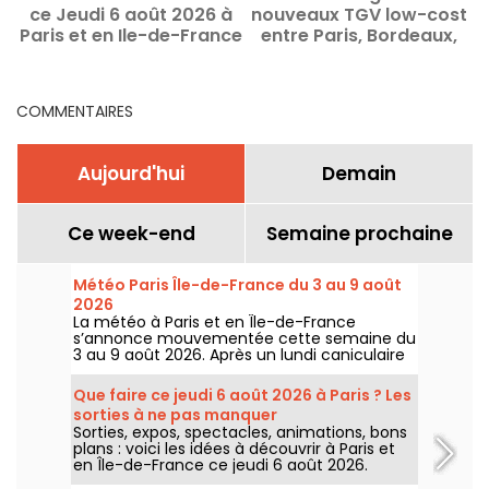
ce Jeudi 6 août 2026 à
nouveaux TGV low-cost
Paris et en Ile-de-France
entre Paris, Bordeaux,
d
Marseille et Strasbourg
L
COMMENTAIRES
Aujourd'hui
Demain
Ce week-end
Semaine prochaine
Météo Paris Île-de-France du 3 au 9 août
2026
La météo à Paris et en Île-de-France
s’annonce mouvementée cette semaine du
3 au 9 août 2026. Après un lundi caniculaire
marqué par un risque d’orages, les
températures vont progressivement baisser
Que faire ce jeudi 6 août 2026 à Paris ? Les
avant le retour d’un temps plus chaud et
sorties à ne pas manquer
ensoleillé pour le week-end.
Sorties, expos, spectacles, animations, bons
plans : voici les idées à découvrir à Paris et
en Île-de-France ce jeudi 6 août 2026.