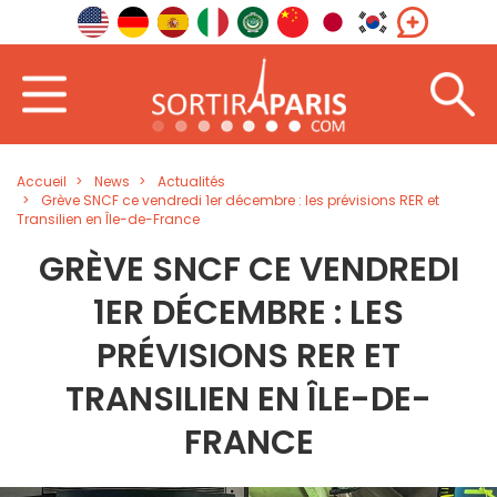
Accueil
News
Actualités
Grève SNCF ce vendredi 1er décembre : les prévisions RER et
Transilien en Île-de-France
GRÈVE SNCF CE VENDREDI
1ER DÉCEMBRE : LES
PRÉVISIONS RER ET
TRANSILIEN EN ÎLE-DE-
FRANCE