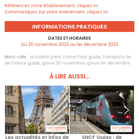
Référencez votre établissement, cliquez ici
Communiquez sur votre évènement, cliquez ici
INFORMATIONS PRATIQUES
DATES ET HORAIRES
Du 30 novembre 2023 au 1er décembre 2023
Mots-clés :
actualité paris
,
Grève Paris guide
,
transports ile
de France guide
,
greve 30 novembre
,
grève 1er décembre
À LIRE AUSSI...
Les actualités et infos de
SNCF Ouigo : de