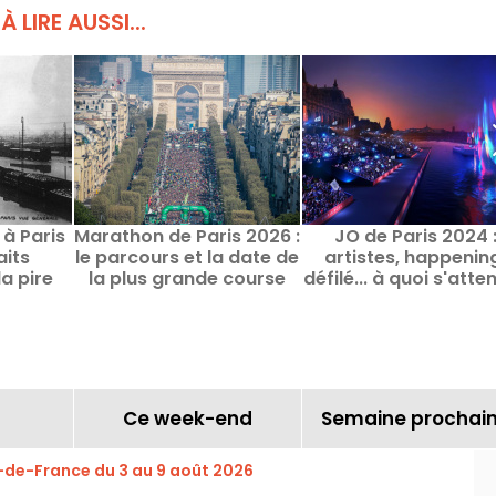
À LIRE AUSSI...
 à Paris
Marathon de Paris 2026 :
JO de Paris 2024 
aits
le parcours et la date de
artistes, happenin
a pire
la plus grande course
défilé... à quoi s'atte
toire
dans la capitale
pour la cérémoni
d'ouverture ?
Ce week-end
Semaine prochai
e-de-France du 3 au 9 août 2026