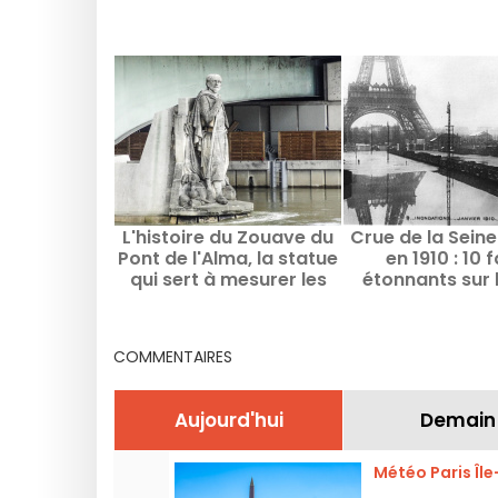
L'histoire du Zouave du
Crue de la Seine
Pont de l'Alma, la statue
en 1910 : 10 f
qui sert à mesurer les
étonnants sur l
crues de la Seine à Paris
crue de l'his
COMMENTAIRES
Aujourd'hui
Demain
Météo Paris Îl