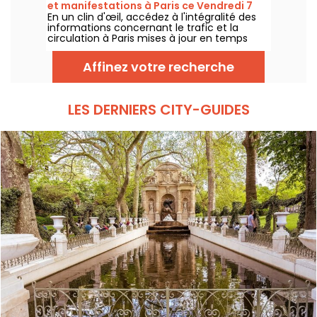
et manifestations à Paris ce Vendredi 7
En un clin d'œil, accédez à l'intégralité des
août 2026
informations concernant le trafic et la
circulation à Paris mises à jour en temps
réel. Metro RER et Transilien de la RATP,
travaux, circulation, grands évènements et
Affinez votre recherche
manifestations, on vous donne toutes les
informations pratiques à connaître avant de
sortir à Paris ce Vendredi 7 août 2026.
LES DERNIERS CITY-GUIDES