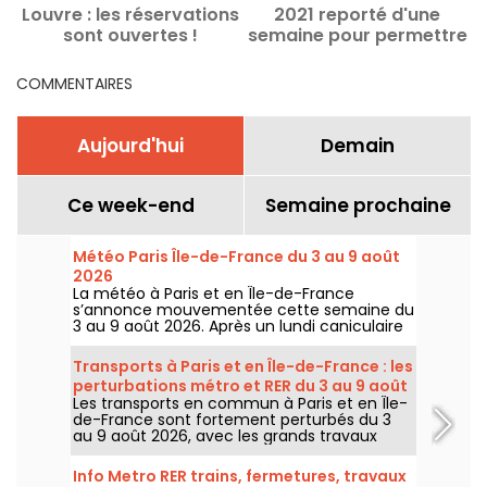
Louvre : les réservations
2021 reporté d'une
sont ouvertes !
semaine pour permettre
r
l'accueil du public
COMMENTAIRES
Aujourd'hui
Demain
Ce week-end
Semaine prochaine
Météo Paris Île-de-France du 3 au 9 août
2026
La météo à Paris et en Île-de-France
s’annonce mouvementée cette semaine du
3 au 9 août 2026. Après un lundi caniculaire
marqué par un risque d’orages, les
températures vont progressivement baisser
Transports à Paris et en Île-de-France : les
avant le retour d’un temps plus chaud et
perturbations métro et RER du 3 au 9 août
ensoleillé pour le week-end.
Les transports en commun à Paris et en Île-
2026
de-France sont fortement perturbés du 3
au 9 août 2026, avec les grands travaux
d'été qui impactent très durement
certaines lignes, selon la RATP et SNCF.
Info Metro RER trains, fermetures, travaux