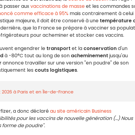
 à passer aux
vaccinations de masse
et les commandes s
annoncé comme efficace à 95%
mais contrairement à celui
istique majeure, il doit être conservé à une
température 
dernière, que la France se prépare à vacciner sa populat
frigérateurs pour acheminer et stocker ces vaccins.
euvent engendrer le
transport
et la
conservation
d'un
id
à -80°C tout au long de son
acheminement
jusqu'au
r
annonce travailler sur une version "en poudre" de son
stiquement les
couts logistiques
.
 2026 à Paris et en Île-de-France
 Pfizer, a donc déclaré
au site américain Business
bilités pour les vaccins de nouvelle génération (...) Nous
s forme de poudre".