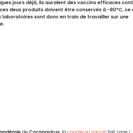
ques jours déjà, ils auraient des vaccins efficaces con
 ces deux produits doivent être conservés à -80°C, ce 
 laboratoires sont donc en train de travailler sur une
e.
andémie
de
Coronavirus
, la
course au vaccin
fait rage !