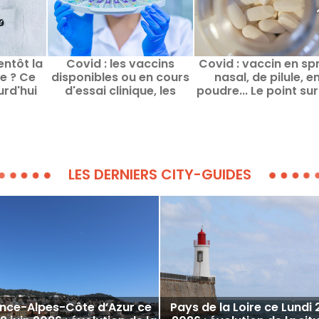
entôt la
Covid : les vaccins
Covid : vaccin en sp
ie ? Ce
disponibles ou en cours
nasal, de pilule, e
urd'hui
d'essai clinique, les
poudre... Le point sur
dernières actualités
essais cliniques en c
LES DERNIERS CITY-GUIDES
nce-Alpes-Côte d’Azur ce
Pays de la Loire ce Lundi 2