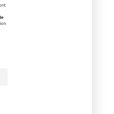
ont
de
ion