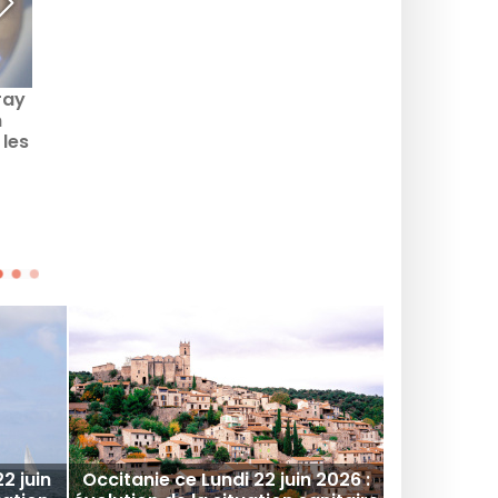
ray
Covid : La vaccination
Covid : AstraZeneca
n
des 12-15 ans avec Pfizer
annonce avoir trouvé la
 les
autorisée en Europe
formule sûre à 100%
ours
contre le virus
2 juin
Occitanie ce Lundi 22 juin 2026 :