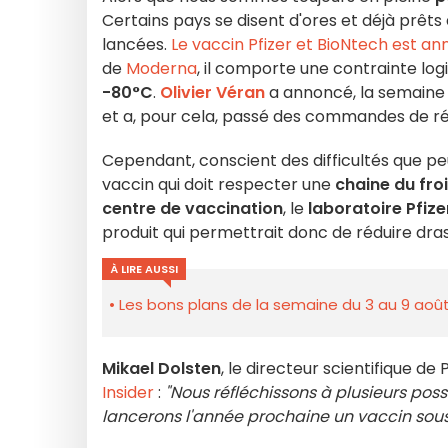
Certains pays se disent d'ores et déjà prêts
lancées.
Le vaccin Pfizer et BioNtech est 
de
Moderna
, il comporte une contrainte log
-80°C
.
Olivier Véran
a annoncé, la semaine 
et a, pour cela, passé des commandes de ré
Cependant, conscient des difficultés que p
vaccin qui doit respecter une
chaine du fro
centre de vaccination
, le
laboratoire Pfize
produit qui permettrait donc de réduire dra
À LIRE AUSSI
Les bons plans de la semaine du 3 au 9 août
Mikael Dolsten
, le directeur scientifique de
Insider
:
"Nous réfléchissons à plusieurs possi
lancerons l'année prochaine un vaccin sou