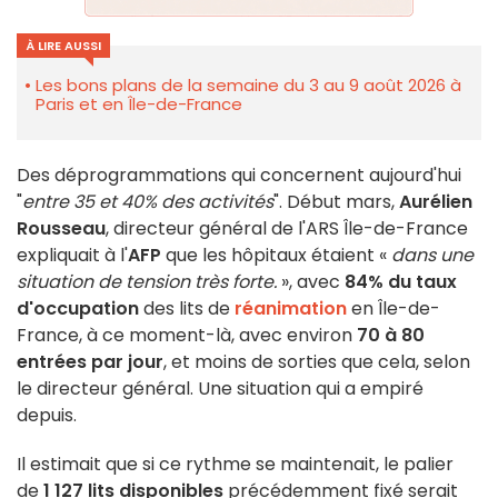
À LIRE AUSSI
Les bons plans de la semaine du 3 au 9 août 2026 à
Paris et en Île-de-France
Des déprogrammations qui concernent aujourd'hui
"
entre 35 et 40% des activités
". Début mars,
Aurélien
Rousseau
, directeur général de l'ARS Île-de-France
expliquait à l'
AFP
que les hôpitaux étaient «
dans une
situation de tension très forte.
», avec
84% du taux
d'occupation
des lits de
réanimation
en Île-de-
France, à ce moment-là, avec environ
70 à 80
entrées par jour
, et moins de sorties que cela, selon
le directeur général. Une situation qui a empiré
depuis.
Il estimait que si ce rythme se maintenait, le palier
de
1 127 lits disponibles
précédemment fixé serait