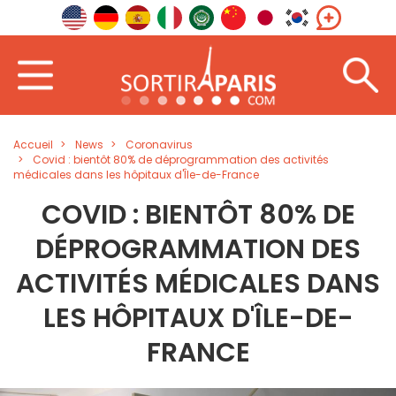
Accueil
News
Coronavirus
Covid : bientôt 80% de déprogrammation des activités
médicales dans les hôpitaux d'Île-de-France
COVID : BIENTÔT 80% DE
DÉPROGRAMMATION DES
ACTIVITÉS MÉDICALES DANS
LES HÔPITAUX D'ÎLE-DE-
FRANCE