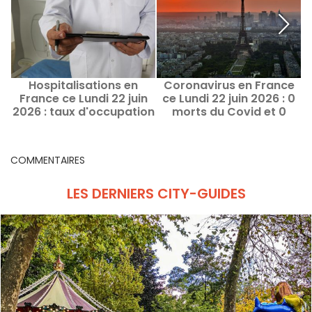
Hospitalisations en
Coronavirus en France
V
France ce Lundi 22 juin
ce Lundi 22 juin 2026 : 0
-
2026 : taux d'occupation
morts du Covid et 0
lits de réanimation par
nouveaux cas
région
COMMENTAIRES
LES DERNIERS CITY-GUIDES