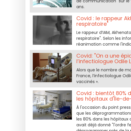
de communication" sur le v
ans.
Covid : le rappeur Ak
respiratoire"
Le rappeur d’IAM, Akhenaton
respiratoire". Selon les in
réanimation comme l'indiq
Covid: "On a une épi
l’infectiologue Odile
Alors que le nombre de ma
France, l’infectiologue Odi
vaccinés ».
Covid : bientôt 80%
les hôpitaux d'Île-d
À l'occasion du point pre
que les déprogrammations 
les 80% dans les hôpitaux 
avait déjà donné "l'ordre f
déprogrammer près de la mo