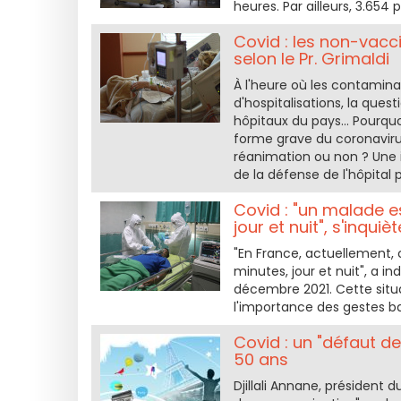
heures. Par ailleurs, 3.65
Covid : les non-vacci
selon le Pr. Grimaldi
À l'heure où les contaminat
d'hospitalisations, la que
hôpitaux du pays... Pourqu
forme grave du coronaviru
réanimation ou non ? Une i
de la défense de l'hôpital p
Covid : "un malade e
jour et nuit", s'inquiè
"En France, actuellement, 
minutes, jour et nuit", a in
décembre 2021. Cette situa
l'importance des gestes bar
Covid : un "défaut d
50 ans
Djillali Annane, président