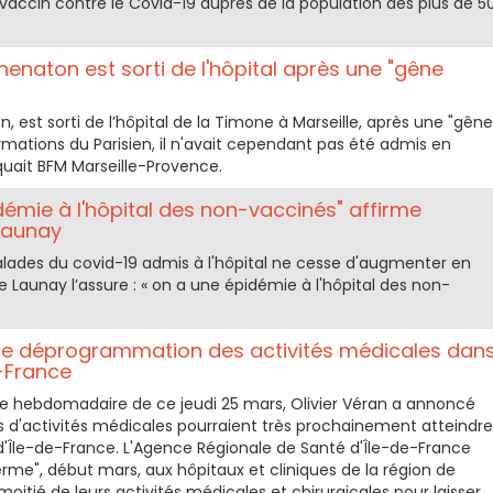
accin contre le Covid-19 auprès de la population des plus de 5
henaton est sorti de l'hôpital après une "gêne
, est sorti de l’hôpital de la Timone à Marseille, après une "gêne
formations du Parisien, il n'avait cependant pas été admis en
uait BFM Marseille-Provence.
démie à l'hôpital des non-vaccinés" affirme
 Launay
lades du covid-19 admis à l'hôpital ne cesse d'augmenter en
le Launay l’assure : « on a une épidémie à l'hôpital des non-
 de déprogrammation des activités médicales dan
e-France
sse hebdomadaire de ce jeudi 25 mars, Olivier Véran a annoncé
d'activités médicales pourraient très prochainement atteindre
d'Île-de-France. L'Agence Régionale de Santé d'Île-de-France
erme", début mars, aux hôpitaux et cliniques de la région de
itié de leurs activités médicales et chirurgicales pour laisser