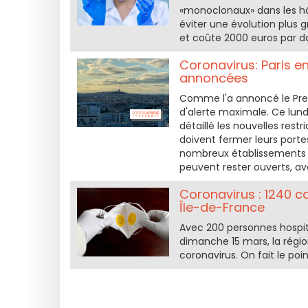
«monoclonaux» dans les hôp
éviter une évolution plus 
et coûte 2000 euros par dos
Coronavirus: Paris e
annoncées
Comme l'a annoncé le Prem
d'alerte maximale. Ce lundi
détaillé les nouvelles rest
doivent fermer leurs portes
nombreux établissements c
peuvent rester ouverts, av
Coronavirus : 1240 c
Île-de-France
Avec 200 personnes hospita
dimanche 15 mars, la régi
coronavirus. On fait le point