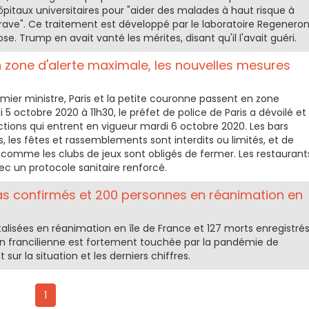
itaux universitaires pour "aider des malades à haut risque à
grave". Ce traitement est développé par le laboratoire Regeneron
e. Trump en avait vanté les mérites, disant qu'il l'avait guéri.
n zone d'alerte maximale, les nouvelles mesures
ier ministre, Paris et la petite couronne passent en zone
 5 octobre 2020 à 11h30, le préfet de police de Paris a dévoilé et
rictions qui entrent en vigueur mardi 6 octobre 2020. Les bars
, les fêtes et rassemblements sont interdits ou limités, et de
omme les clubs de jeux sont obligés de fermer. Les restaurant
ec un protocole sanitaire renforcé.
as confirmés et 200 personnes en réanimation en
lisées en réanimation en île de France et 127 morts enregistré
on francilienne est fortement touchée par la pandémie de
 sur la situation et les derniers chiffres.
1