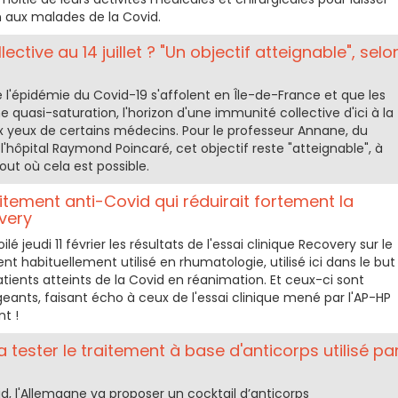
n aux malades de la Covid.
lective au 14 juillet ? "Un objectif atteignable", selo
 l'épidémie du Covid-19 s'affolent en Île-de-France et que les
e quasi-saturation, l'horizon d'une immunité collective d'ici à la
aux yeux de certains médecins. Pour le professeur Annane, du
l'hôpital Raymond Poincaré, cet objectif reste "atteignable", à
out où cela est possible.
aitement anti-Covid qui réduirait fortement la
very
lé jeudi 11 février les résultats de l'essai clinique Recovery sur le
 habituellement utilisé en rhumatologie, utilisé ici dans le but
tients atteints de la Covid en réanimation. Et ceux-ci sont
ants, faisant écho à ceux de l'essai clinique mené par l'AP-HP
nt !
a tester le traitement à base d'anticorps utilisé pa
id, l'Allemagne va proposer un cocktail d’anticorps