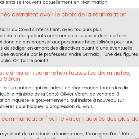
4 patients se trouvent actuellement en réanimation.
nés devraient avoir le choix de la réanimation
ions au Covid s'intensifient, avec toujours plus
stion du tri des patients commence à se poser dans certains
oi donc ne pas proposer aux personnes hospitalisées pour une
s de rédiger en amont des directives quant à une éventuelle
dée avancée par le professeur André Grimaldi, l'une des figures
ublic. On fait le point !
st admis en réanimation toutes les dix minutes,
te Véran
c'est un patient qui est admis en réanimation toutes les dix
diqué le ministre de la Santé Olivier Véran, ce vendredi 3
tion inquiète le gouvernement, qui insiste à nouveau sur
rières pour bloquer la progression du virus.
e communication" sur le vaccin auprès des plus de
 du syndicat des médecins réanimateurs, témoigne d'un "défaut