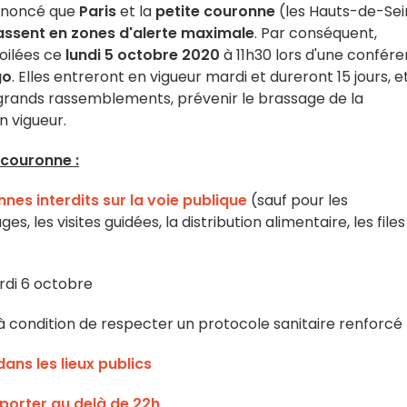
nnoncé que
Paris
et la
petite couronne
(les Hauts-de-Sei
assent en zones d'alerte maximale
. Par conséquent,
oilées ce
lundi 5 octobre 2020
à 11h30 lors d'une confér
go
. Elles entreront en vigueur mardi et dureront 15 jours, e
s grands rassemblements, prévenir le brassage de la
n vigueur.
 couronne :
es interdits sur la voie publique
(sauf pour les
s, les visites guidées, la distribution alimentaire, les files
di 6 octobre
 à condition de respecter un protocole sanitaire renforcé
dans les lieux publics
mporter au delà de 22h