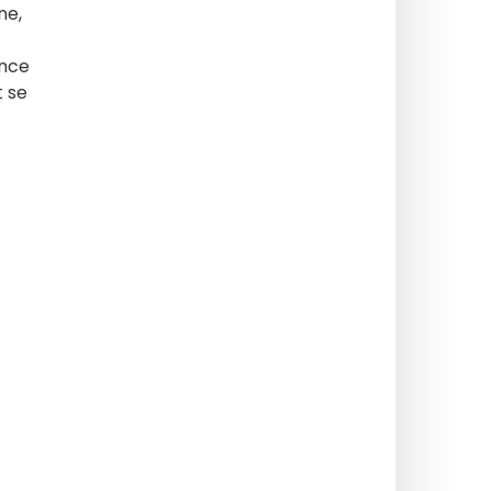
ne,
ence
t se