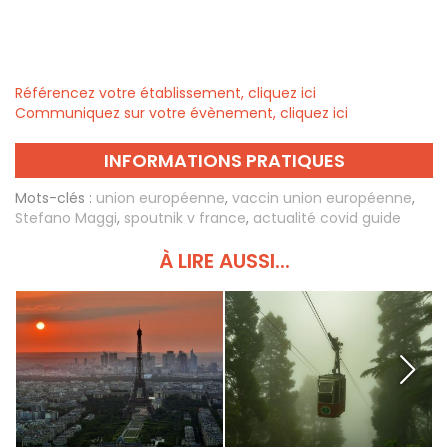
Référencez votre établissement, cliquez ici
Communiquez sur votre évènement, cliquez ici
INFORMATIONS PRATIQUES
Mots-clés :
union européenne
,
vaccin union européenne
,
Stefano Maggi
,
spoutnik v france
,
actualité covid guide
À LIRE AUSSI...