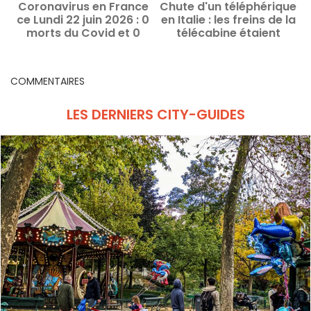
Coronavirus en France
Chute d'un téléphérique
C
ce Lundi 22 juin 2026 : 0
en Italie : les freins de la
d
morts du Covid et 0
télécabine étaient
nouveaux cas
désactivés
COMMENTAIRES
LES DERNIERS CITY-GUIDES